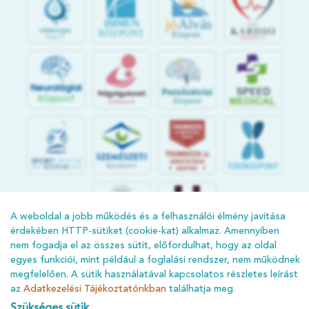
jó
Alvás
IMMUN
KÖZPONT
Központ
S
POR
T
O
R
V
OS
I
KÖ
ZPON
T
A weboldal a jobb működés és a felhasználói élmény javítása
érdekében HTTP-sütiket (cookie-kat) alkalmaz. Amennyiben
nem fogadja el az összes sütit, előfordulhat, hogy az oldal
egyes funkciói, mint például a foglalási rendszer, nem működnek
megfelelően. A sütik használatával kapcsolatos részletes leírást
az
Adatkezelési Tájékoztatónkban
találhatja meg.
Szükséges sütik