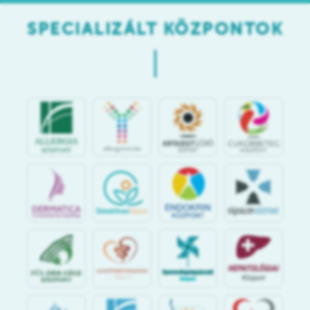
SPECIALIZÁLT KÖZPONTOK