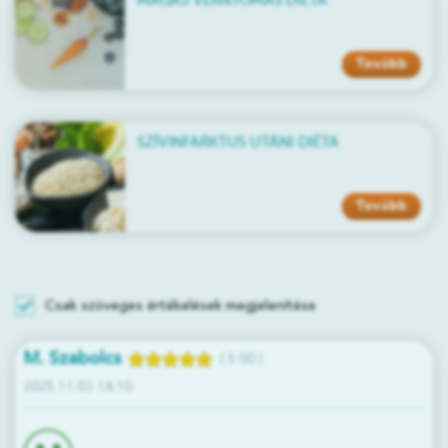
MAGAS VÉRNYOMÁS DIÉTA
Tovább
SZÍVINFARKTUS UTÁNI DIÉTA
Tovább
Csak szöveges értékelések megjelenítése
M. Szabolcs
( 5.00 )
2025.11.03 14:10