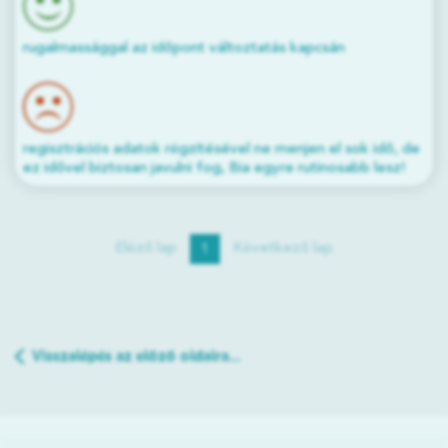
rugalmassággal az időpont változtatás kapcsán
regisztrációs adatok rögzítésével ne menjen el sok idő, de
ez idővel biztosan javulni fog, Bia egyre rutinosabb lesz!
Elöző lap
Következő lap
1
Visszalépés az előző oldalra...