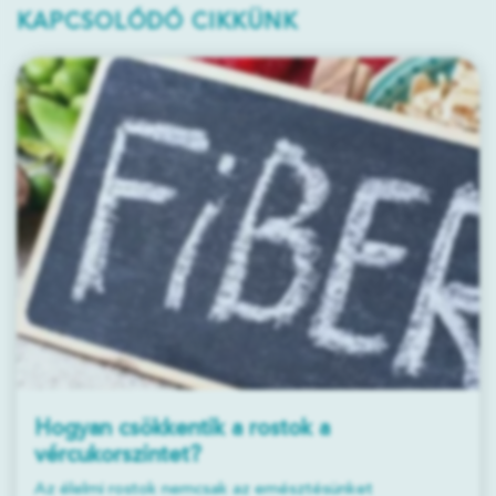
KAPCSOLÓDÓ CIKKÜNK
Hogyan csökkentik a rostok a
vércukorszintet?
Az élelmi rostok nemcsak az emésztésünket