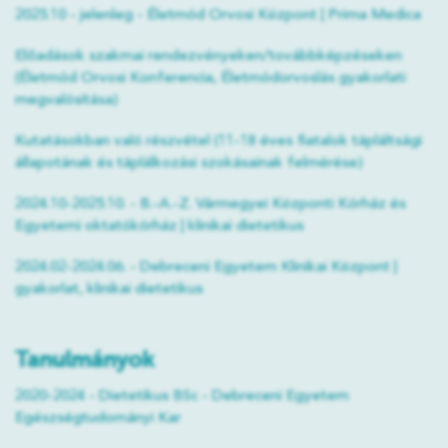
2025.10 - jelenleg - Életmód Orvosi Központ | Prima Medica
Előadások szakmai rendezvényeken/továbbképzéseken
(Életmód Orvosi Konferencia, Életmódorvoslás gyakorlati
megvalósítása)
Kutatásokban való részvétel (11-18 éves fiatalok tápláltsági
állapotának és táplálkozási szokásainak felmérése)
2024.10-2025.10. - B.-A.-Z. Vármegyei Központi Kórház és
Egyetemi oktatókórház | klinikai dietetikus
2024.02-2024.06. - Debreceni Egyetem Klinikai Központ |
gyakorlat, klinikai dietetikus
Tanulmányok
2020-2024 - Dietetikus BSc - Debreceni Egyetem
Egészségtudományi Kar