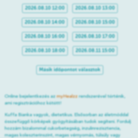
2026.08.10 12:00
2026.08.10 13:00
2026.08.10 14:00
2026.08.10 15:00
2026.08.10 16:00
2026.08.10 17:00
2026.08.10 18:00
2026.08.11 15:00
Másik időpontot választok
Online bejelentkezés az
myHealzz
rendszerével történik,
ami regisztrációhoz kötött!
Kuffa Bianka vagyok, dietetikus. Elsősorban az életmóddal
összefüggő kórképek gyógyításában tudok segíteni. Fordulj
hozzám bizalommal cukorbetegség, inzulinrezisztencia,
magas koleszterinszint, magas vérnyomás, túlsúly vagy