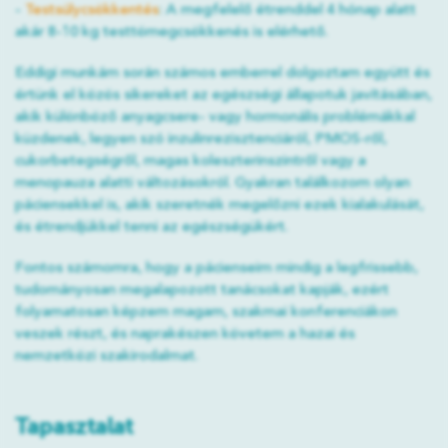
-
Testsúlycsökkentés
: A megfelelő étrenddel 4 hónap alatt
akár 8-10 kg testtömegcsökkenés is elérhető.
Eddigi munkám során számos emberrel dolgoztam együtt és
értünk el közös sikereket az egészségi állapotuk javításában,
akik különböző anyagcsere- vagy hormonális problémákkal
küzdenek, legyen szó inzulinrezisztenciáról, PMOS-ről,
cukorbetegségről, magas koleszterinszintről vagy a
menopauza alatti változásokról. Gyakran találkozom olyan
páciensekkel is, akik szeretnék megelőzni ezek kialakulását,
és étrendjükkel tenni az egészségükért.
Fontos számomra, hogy a pácienseim mindig a legfrissebb,
tudományosan megalapozott tanácsokat kapják, ezért
folyamatosan képzem magam, szakmai konferenciákon
veszek részt, és naprakészen követem a hazai és
nemzetközi szakirodalmat.
Tapasztalat