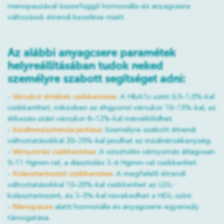
menopauzával összefüggő hormonális-és anyagcsere
változások étrendi kezelése miatt.
Az alábbi anyagcsere paramétek
helyreállításában tudok neked
személyre szabott segítséget adni:
-
Vércukor értékek csökkentése
: A HbA1c-szint 0,5–1,0%-kal
csökkenthet, miközben az éhgyomri vércukor 10–15%-kal, az
étkezés utáni vércukor 8–12%-kal mérséklődhet.
-
Inzulinrezisztencia javítása
: Személyre szabott étrendi
változtatásokkal 20–35%-kal javulhat az inzulinérzékenység.
-
Vérnyomás csökkentése
: A szisztolés vérnyomás átlagosan
5–11 Hgmm-rel, a diasztolés 3–6 Hgmm-rel csökkenhet.
-
Koleszterinszint csökkentése
: A megfelelő étrendi
változtatásokkal 10–20%-kal csökkenhet az LDL-
koleszterinszint, és 3–5%-kal növekedhet a HDL-szint.
-
Menopauza
alatti hormonális és anyagcsere-egyensúly
támogatása.