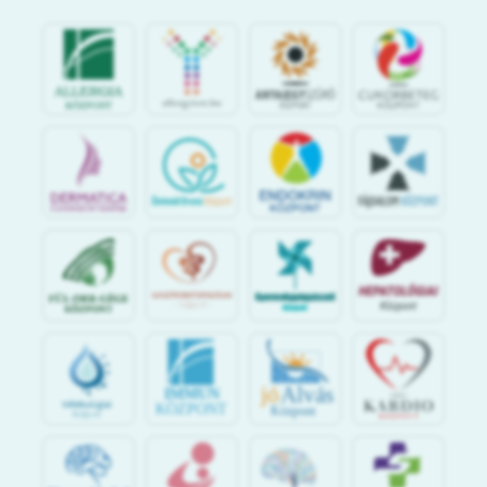
jó
Alvás
IMMUN
KÖZPONT
Központ