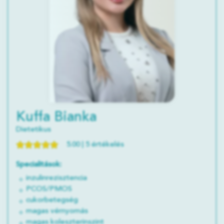
Kuffa Bianka
Dietetikus
5.00 | 5 értékelés
Specialitások:
inzulinrezisztencia
PCOS/PMOS
cukorbetegség
magas vérnyomás
magas koleszterinszint