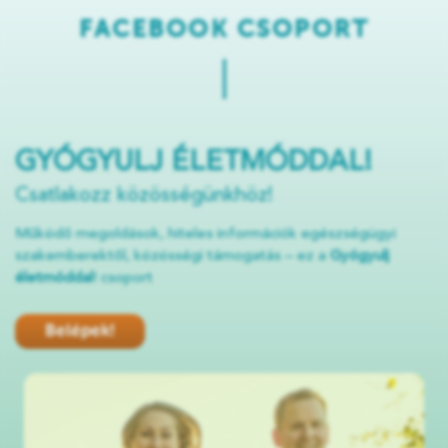
FACEBOOK CSOPORT
GYÓGYULJ ÉLETMÓDDAL!
Csatlakozz közösségünkhöz!
Működő megoldások, hiteles információk egészségügyi
szakemberektől, közösségi támogatás – ez a
Gyógyulj
életmóddal
! csoport
Belépek!