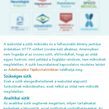
S
POR
T
O
R
V
OS
I
KÖ
ZPON
T
A weboldal a jobb működés és a felhasználói élmény javítása
érdekében HTTP-sütiket (cookie-kat) alkalmaz. Amennyiben
nem fogadja el az összes sütit, előfordulhat, hogy az oldal
egyes funkciói, mint például a foglalási rendszer, nem működnek
megfelelően. A sütik használatával kapcsolatos részletes leírást
az
Adatkezelési Tájékoztatónkban
találhatja meg.
Szükséges sütik
Ezek a sütik elengedhetetlenek a weboldal alapvető
ÁSZF
funkcióinak működéséhez, ezek nélkül az oldal nem működik
ADATKEZELÉSI TÁJÉKOZTATÓ
megfelelően.
ADATVÉDELMI TÁJÉKOZTATÓ
Analitikai sütik
Az analitikai sütik segítenek megérteni, milyen tartalmakat
IMPRESSZUM
kedvelnek a látogatók, ezzel javíthatjuk szolgáltatásainkat. Az