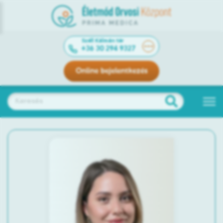
Széll Kálmán tér
+36 30 294 9327
Online bejelentkezés