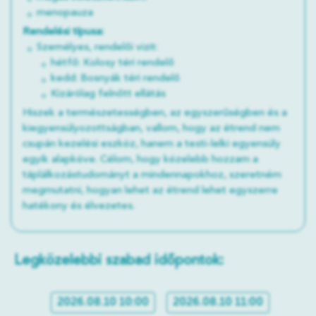
menopauza
Rendelési típusa:
Személyes, rendelői vizit:
hétfő: Kolosy téri rendelő
kedd: Bosnyák téri rendelő
Kizárólag felnőtt ellátás
Hiszek a természetességben, az egyszerűségben és a
kiegyensúlyozottságban, vallom, hogy az étrend nem
csupán kezelési eszköz, hanem a testi-lelki egyensúly
egyik alapköve. Célom, hogy közelebb hozzam a
táplálkozástudományt a mindennapokhoz, szeretném
megmutatni, hogyan lehet az étrend lehet egyszerre
hatékony és élvezetes.
Legközelebbi szabad időpontok:
2026.08.10 10:00
2026.08.10 11:00