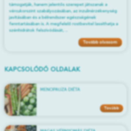
támogatják, hanem jelentős szerepet játszanak a
vércukorszint szabályozásában, az inzulinérzékenység
javításában és a bélrendszer egészségének
fenntartásában is. A megfelelő rostbevitel lassíthatja a
szénhidrátok felszívódását, ...
Tovább olvasom
KAPCSOLÓDÓ OLDALAK
MENOPAUZA DIÉTA
Tovább