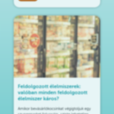
Feldolgozott élelmiszerek:
valóban minden feldolgozott
élelmiszer káros?
Amikor bevásárlókocsinkat végigtoljuk egy