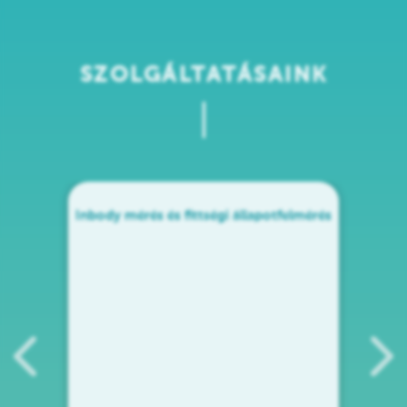
SZOLGÁLTATÁSAINK
Inbody mérés és fittségi állapotfelmérés