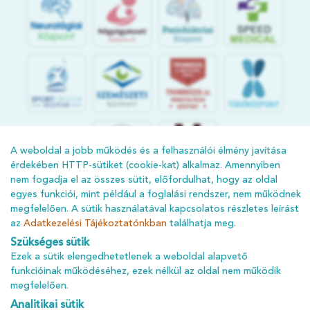
S
POR
T
O
R
V
OS
I
KÖ
ZPON
T
A weboldal a jobb működés és a felhasználói élmény javítása
érdekében HTTP-sütiket (cookie-kat) alkalmaz. Amennyiben
nem fogadja el az összes sütit, előfordulhat, hogy az oldal
egyes funkciói, mint például a foglalási rendszer, nem működnek
megfelelően. A sütik használatával kapcsolatos részletes leírást
az
Adatkezelési Tájékoztatónkban
találhatja meg.
Szükséges sütik
ÁSZF
Ezek a sütik elengedhetetlenek a weboldal alapvető
funkcióinak működéséhez, ezek nélkül az oldal nem működik
ADATKEZELÉSI TÁJÉKOZTATÓ
megfelelően.
ADATVÉDELMI TÁJÉKOZTATÓ
Analitikai sütik