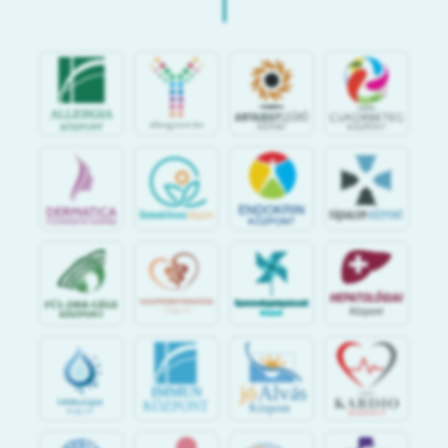
jó
Alvás
IMMUN
KÖZPONT
Központ