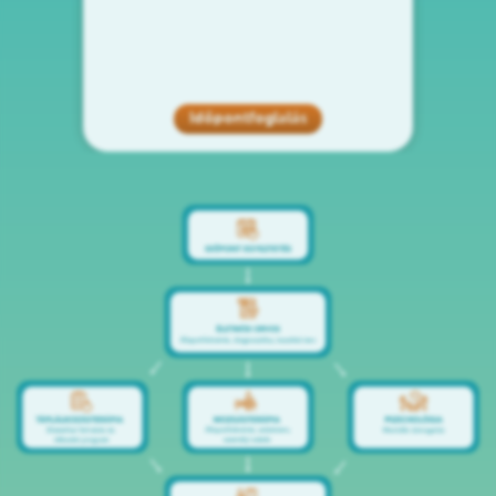
Időpontfoglalás