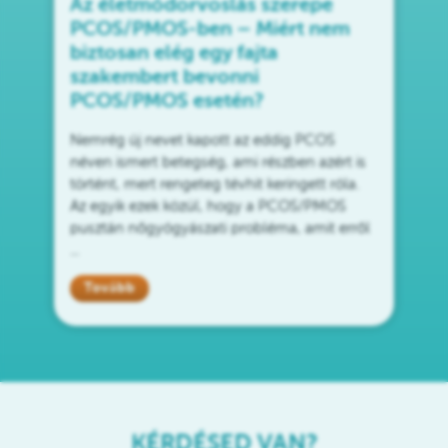
Az életmódorvoslás szerepe
PCOS/PMOS-ben – Miért nem
biztosan elég egy fajta
szakembert bevonni
PCOS/PMOS esetén?
Nemrég új nevet kapott az eddig PCOS
néven ismert betegség, ami részben azért is
történt, mert rengeteg tévhit keringett róla.
Az egyik ezek közül, hogy a PCOS/PMOS
pusztán nőgyógyászati probléma, amit erről
...
Tovább
KÉRDÉSED VAN?