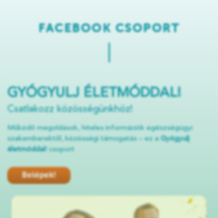
FACEBOOK CSOPORT
GYÓGYULJ ÉLETMÓDDAL!
Csatlakozz közösségünkhöz!
Működő megoldások, hiteles információk egészségügyi
szakemberektől, közösségi támogatás – ez a
Gyógyulj
életmóddal
! csoport
Belépek!