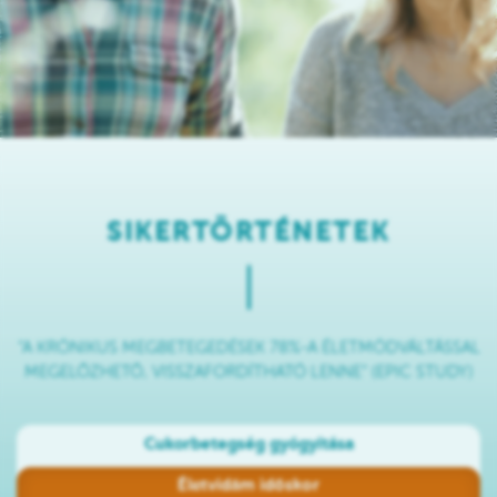
SIKERTÖRTÉNETEK
“A KRÓNIKUS MEGBETEGEDÉSEK 78%-A ÉLETMÓDVÁLTÁSSAL
MEGELŐZHETŐ, VISSZAFORDÍTHATÓ LENNE” (EPIC STUDY)
Cukorbetegség gyógyítása
Életvidám időskor