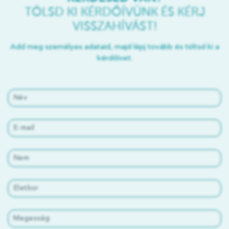
TÖLSD KI KÉRDŐÍVÜNK ÉS KÉRJ
VISSZAHÍVÁST!
Add meg személyes adataid, majd lépj tovább és töltsd ki a
kérdőívet.