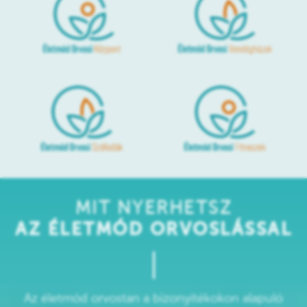
MIT NYERHETSZ
AZ ÉLETMÓD ORVOSLÁSSAL
Az életmód orvostan a bizonyítékokon alapuló