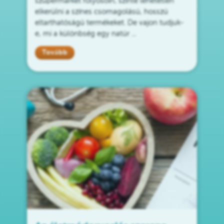
szupermarket folyosóin, szinte lehetetlen
elkerülni a színes csomagolású, hosszú
eltarthatóságú termékeket. De vajon tudjuk-
e, mi a különbség egy natúr ...
Tovább