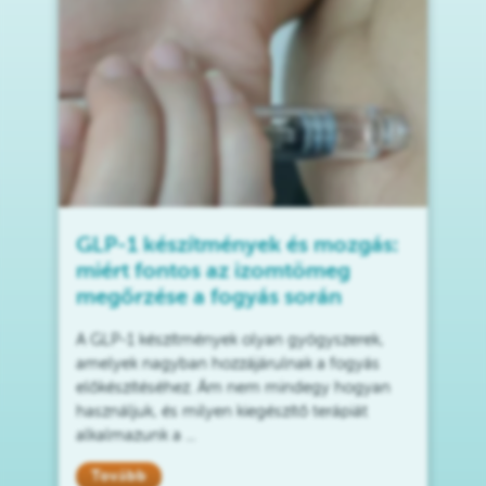
GLP-1 készítmények és mozgás:
miért fontos az izomtömeg
megőrzése a fogyás során
A GLP-1 készítmények olyan gyógyszerek,
amelyek nagyban hozzájárulnak a fogyás
előkészítéséhez. Ám nem mindegy hogyan
használjuk, és milyen kiegészítő terápiát
alkalmazunk a ...
Tovább