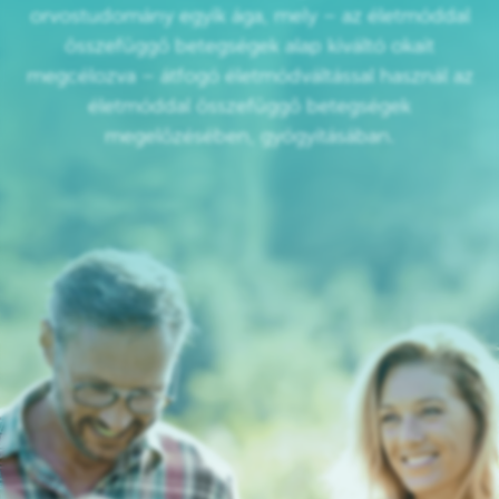
orvostudomány egyik ága, mely – az életmóddal
összefüggő betegségek alap kiváltó okait
megcélozva – átfogó életmódváltással használ az
életmóddal összefüggő betegségek
megelőzésében, gyógyításában.