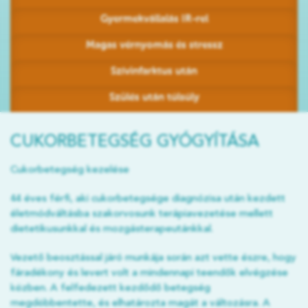
Gyermekvállalás IR-rel
Magas vérnyomás és stressz
Szívinfarktus után
Szülés után túlsúly
CUKORBETEGSÉG GYÓGYÍTÁSA
Cukorbetegség kezelése
44 éves férfi, aki cukorbetegsége diagnózisa után kezdett
életmódváltásba szakorvosunk terápiavezetése mellett
dietetikusunkkal és mozgásterapeutánkkal.
Vezető beosztással járó munkája során azt vette észre, hogy
fáradékony és levert volt a mindennapi teendők elvégzése
közben. A felfedezett kezdődő betegség
megdöbbentette, és elhatározta magát a változásra. A