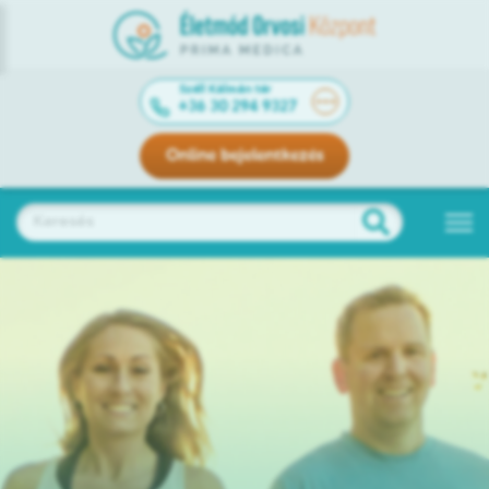
Széll Kálmán tér
+36 30 294 9327
Online bejelentkezés