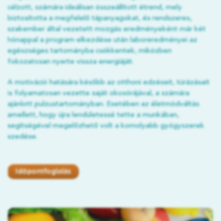
célzott, számára ideálisan összeállított étrend, mely
biztosította a megfelelő tápanyagokat, és rendszeres,
szakember által vezetett mozgás eredményeként már két
hónappal a program elkezdése után laboreredményei az
egészséges tartományba csökkentek, miközben
fokozatosan nyerte vissza energiáját.
A motiváció hatására később az otthoni edzéseit, túrázásait
is folyamatosan vezette saját okosórájával, a számára
ajánlott pulzustartományban. Esetében az életmódváltás
amellett, hogy újra lendületessé tette a munkában,
segítségével megelőzhető volt a komolyabb gyógyszerek
szedése.
Időpontfoglalás