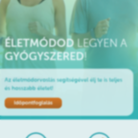
ÉLETMÓDOD
LEGYEN A
GYÓGYSZERED
!
Az életmódorvoslás segítségével élj te is teljes
és hosszabb életet!
Időpontfoglalás