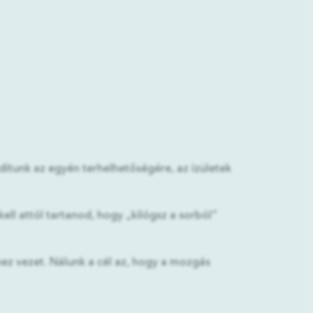
dítunk az egyén terhelhetőségére, az ízületek
ell attól tartanod, hogy „kilógsz a sorból”
hez vezet. Nálunk a cél az, hogy a mozgás