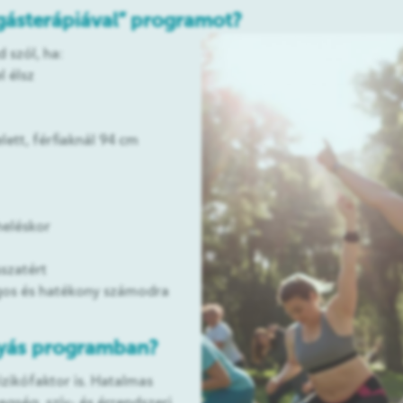
gásterápiával” programot?
szól, ha:
l élsz
ett, férfiaknál 94 cm
heléskor
sszatért
gos és hatékony számodra
gyás programban?
izikófaktor is. Hatalmas