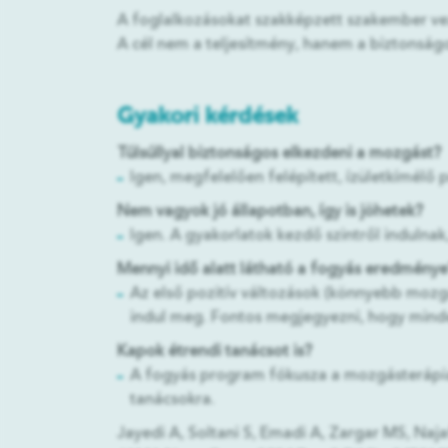
A foglalkozásokat szakképzett szakember veze
A cél nem a teljesítmény, hanem a biztonságo
Gyakori kérdések
Túlsúllyal biztonságos elkezdeni a mozgást?
Igen, megfelelően felépített, ízületkímélő
Nem vagyok jó állapotban, így is jöhetek?
Igen. A gyakorlatok kezdő szintről indulnak
Mennyi idő alatt látható a fogyás eredmény
Az első pozitív változások (könnyebb mozgá
indul meg. Fontos megjegyezni, hogy minde
Kapok étrendi tanácsot is?
A fogyás program fókusza a mozgásterápia, 
tanácsokra.
Jayedi A, Soltani S, Emadi A, Zargar MS, Naj