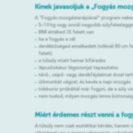
Kinek javasoljuk a „Fogyás moz
A "Fogyás mozgásterápiával" program neked 
5–10 kg vagy annál nagyobb súlyfeleslegge
BMI értéked 25 felett van
ha a fogyás a cél
derékbőséged emelkedett (nőknél 80 cm fel
felett)
a túlsúly miatt hamar kifáradsz
lépcsőzéskor légszomjat tapasztalsz
térd-, csípő- vagy derékfájdalmat érzel ter
ülőmunkát végzel, és kevés a napi mozgás
többször próbáltál már fogyni, de a súly vi
nem tudod, milyen mozgás lenne biztonsá
Miért érdemes részt venni a fo
A túlsúly nem csak esztétikai kérdés, hanem r