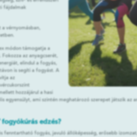
gség, szív- és érrendszeri
ti fájdalmak
t a vérnyomásban,
zetben.
lex módon támogatja a
. Fokozza az anyagcserét,
nergiát, elindul a fogyás,
von is segíti a fogyást. A
ítja az
vércukorszint
mellett hozzájárul a hasi
is egyensúlyt, ami szintén meghatározó szerepet játszik az a
” fogyókúrás edzés?
s fenntartható fogyás, javuló állóképesség, erősebb izomz