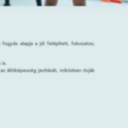
gyás alapja a jól felépített, fokozatos,
 is.
z állóképesség javítását, miközben óvják