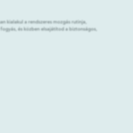
n kialakul a rendszeres mozgás rutinja,
 fogyás, és közben elsajátítod a biztonságos,