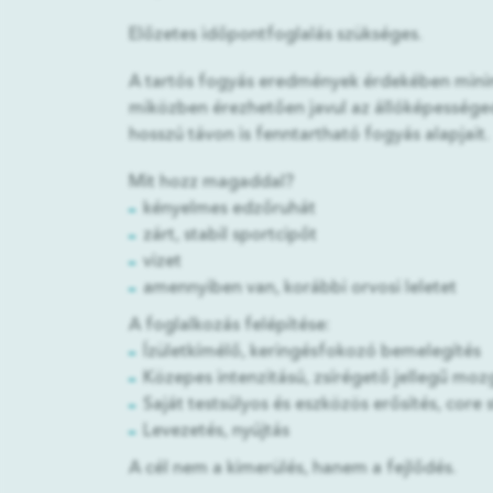
Előzetes időpontfoglalás szükséges.
A tartós fogyás eredmények érdekében minimu
miközben érezhetően javul az állóképességed.
hosszú távon is fenntartható fogyás alapjait.
Mit hozz magaddal?
kényelmes edzőruhát
zárt, stabil sportcipőt
vizet
amennyiben van, korábbi orvosi leletet
A foglalkozás felépítése:
Ízületkímélő, keringésfokozó bemelegítés
Közepes intenzitású, zsírégető jellegű moz
Saját testsúlyos és eszközös erősítés, core 
Levezetés, nyújtás
A cél nem a kimerülés, hanem a fejlődés.