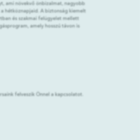
yt, ami növekvő önbizalmat, nagyobb
 a hétköznapjaid. A biztonság kiemelt
rtban és szakmai felügyelet mellett
gásprogram, amely hosszú távon is
saink felveszik Önnel a kapcsolatot.