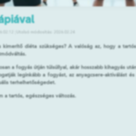
ápiával
6.02.12
Utolsó módosítás: 2026.02.24
imerítő diéta szükséges? A valóság az, hogy a tartós fo
tmódváltás.
san a fogyás útján túlsúllyal, akár hosszabb kihagyás után
tják leginkább a fogyást, az anyagcsere-aktiválást és a
uális terhelhetőségedet.
 a tartós, egészséges változás.