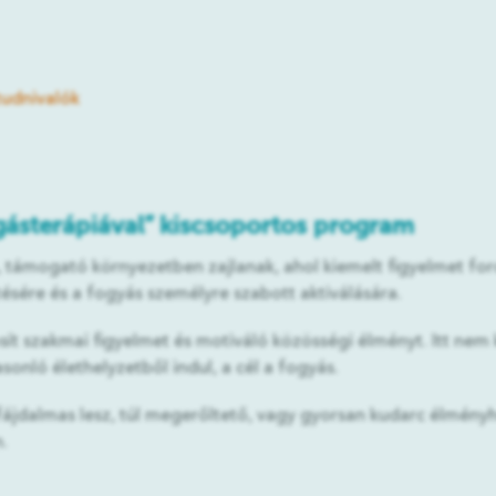
tudnivalók
ásterápiával” kiscsoportos program
 támogató környezetben zajlanak, ahol kiemelt figyelmet for
ésére és a fogyás személyre szabott aktiválására.
ít szakmai figyelmet és motiváló közösségi élményt. Itt nem k
onló élethelyzetből indul, a cél a fogyás.
 fájdalmas lesz, túl megerőltető, vagy gyorsan kudarc élmény
.