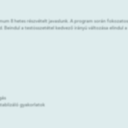
m 8 hetes részvételt javaslunk. A program során fokozatosa
 Beindul a testösszetétel kedvező irányú változása elindul a
gás
stablizáló gyakorlatok