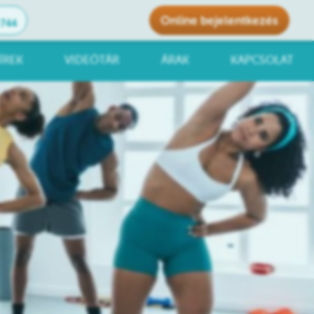
Online bejelentkezés
1744
ÍREK
VIDEÓTÁR
ÁRAK
KAPCSOLAT