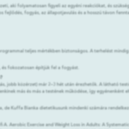
ti, aki folyamatosan figyeli az egyéni reakciókat, és szükség
s fejlődés, fogyás, az állapotjavulás és a hosszú távon fennt
 programmal teljes mértékben biztonságos. A terhelést mindig 
, és fokozatosan építjük fel a fogyást.
e?
s, jobb közérzet) már 2–3 hét után érezhetők. A látható test
nkinek más és más a testének működése, így egyénenként elt
de Kuffa Bianka dietetikusunk mindenki számára rendelkezésr
afi A. Aerobic Exercise and Weight Loss in Adults: A Systema