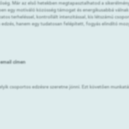
ség. Már az első hetekben megtapasztalhatod a sikerélmén
közben egy motiváló közösség támogat és energikusabbá válnak
tos terheléssel, kontrollált intenzitással, kis létszámú csopo
dzés, hanem egy tudatosan felépített, fogyás elindító moz
email címen
elyik csoportos edzésre szeretne jönni. Ezt követően munkatár