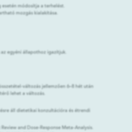
 esetén módosítja a terhelést.
artható mozgás kialakítása.
az egyéni állapothoz igazítjuk.
összetétel-változás jellemzően 6–8 hét után
érő lehet a változás.
e áll dietetikai konzultációra és étrendi
tic Review and Dose-Response Meta-Analysis.