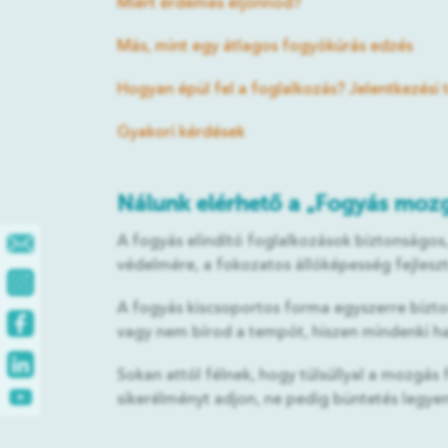
Miért érdemes eljönnöd?
Más, mint egy átlagos fogyókúrás edzés
Hogyan épül fel a foglalkozás? Jelentkezési 
Gyakori kérdések
Nálunk elérhető a „Fogyás mozg
A fogyás elindító foglalkozások biztonságos,
védelmére, a fokozatos állóképesség fejleszt
A fogyás kiscsoportos forma egyszerre biztos
vagy nem bírod a tempót, hiszen mindenki has
Sokan attól félnek, hogy túlsúllyal a mozgás
sikerélményt adjon, ne pedig büntetés legyen