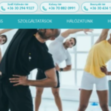
Széll Kálmán tér
Kolosy tér
Bosnyák tér
+36 30 294 9327
+36 70 882 0991
+36 30 434 
ÁS
SZOLGÁLTATÁSOK
HÁLÓZATUNK
H