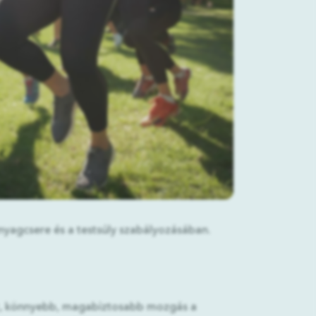
nyagcsere és a testsúly szabályozásában.
at, könnyebb, magabiztosabb mozgás a