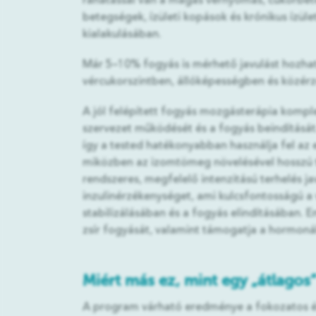
ráhatással van a magas vérnyomás, cukorbete
betegségek, ízületi kopások és krónikus ízüle
kialakulásában.
Már 5–10% fogyás is mérhető javulást hozha
vércukorszintben, állóképességben és közér
A jól felépített fogyás mozgásterápia komp
szervezet működését és a fogyás beindítását
így a tested hatékonyabban használja fel az e
miközben az izomtömeg növelésével hosszú tá
rendszeres, megfelelő intenzitású terhelés jav
inzulinérzékenységet, ami kulcsfontosságú a 
stabilizálásában és a fogyás elindításában. E
zsír fogyását, valamint támogatja a hormonál
Miért más ez, mint egy „átlagos
A program várható eredménye a fokozatos é