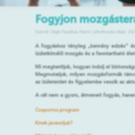
Fogyjon mozgáster
Szerző: Végh-Fazekas Fanni
Létrehozás ideje: 202
A fogyáshoz tényleg „kemény edzés” és k
ízületkímélő mozgás és a fenntartható éle
Mi megtanítjuk, hogyan indulj el biztonságo
Megmutatjuk, milyen mozgásformák támoga
az ízületeidet és figyelembe veszik az akt
A cél nem a gyors, átmeneti fogyás, hanem
Csoportos program
Kinek javasoljuk?