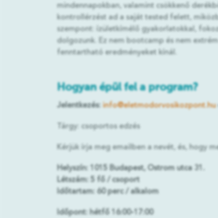
mindennapokban, valamint csökkenő derékbő
kontrollérzést ad a saját tested felett, mi
szempont: ízületkímélő gyakorlatokkal, fokoza
dolgozunk. Ez nem bootcamp és nem extrém e
fenntartható eredményeket kínál.
Hogyan épül fel a program?
Jelentkezés:
info@eletmodorvosikozpont.hu
Tárgy: csoportos edzés
Kérjük írja meg emailben a nevét, és, hogy m
Helyszín: 1015 Budapest, Ostrom utca 31.
Létszám: 5 fő / csoport
Időtartam: 60 perc / alkalom
Időpont: hétfő 16:00-17:00