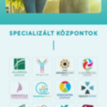
SPECIALIZÁLT KÖZPONTOK