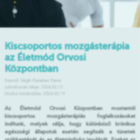
Kiscsoportos mozgásterápia
az Életmód Orvosi
Központban
Szerző: Végh-Fazekas Fanni
Létrehozás ideje: 2026.02.12
Utolsó módosítás: 2026.02.19
Az Életmód Orvosi Központban mostantól
kiscsoportos mozgásterápiás foglalkozásokat
indítunk, melyek célja, hogy különböző krónikus
egészségi állapotok esetén segítsék a tünetek
csökkentését és az életminőség javulását. Ezeket az