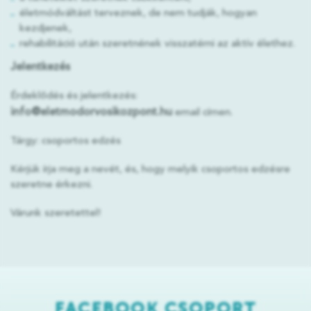
életmódváltást terveznek, de nem tudják, hogyan
kezdjenek,
rehabilitáció után szeretnének visszatérni az aktív élethez.
Jelentkezés
Érdeklődés és jelentkezés:
info@eletmodorvosikozpont.hu
email címen.
Tárgy: csoportos edzés
Kérjük írja meg a nevét, és, hogy melyik csoportos edzésre
szeretne érkezni.
Várunk szeretettel!
FACEBOOK CSOPORT