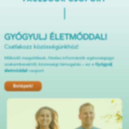
GYÓGYULJ ÉLETMÓDDAL!
Csatlakozz közösségünkhöz!
Működő megoldások, hiteles információk egészségügyi
szakemberektől, közösségi támogatás – ez a
Gyógyulj
életmóddal
! csoport
Belépek!