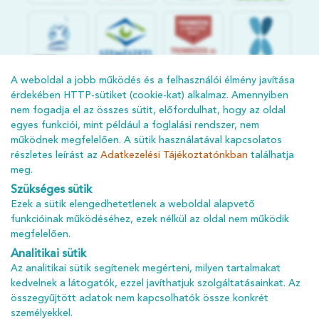
S
POR
T
O
R
V
OS
I
KÖ
ZPON
T
A weboldal a jobb működés és a felhasználói élmény javítása
érdekében HTTP-sütiket (cookie-kat) alkalmaz. Amennyiben
nem fogadja el az összes sütit, előfordulhat, hogy az oldal
egyes funkciói, mint például a foglalási rendszer, nem
működnek megfelelően. A sütik használatával kapcsolatos
részletes leírást az
Adatkezelési Tájékoztatónkban
találhatja
meg.
Szükséges sütik
Ezek a sütik elengedhetetlenek a weboldal alapvető
ÁSZF
funkcióinak működéséhez, ezek nélkül az oldal nem működik
megfelelően.
ADATKEZELÉSI TÁJÉKOZTATÓ
Analitikai sütik
ADATVÉDELMI TÁJÉKOZTATÓ
Az analitikai sütik segítenek megérteni, milyen tartalmakat
IMPRESSZUM
kedvelnek a látogatók, ezzel javíthatjuk szolgáltatásainkat. Az
összegyűjtött adatok nem kapcsolhatók össze konkrét
KARRIER
személyekkel.