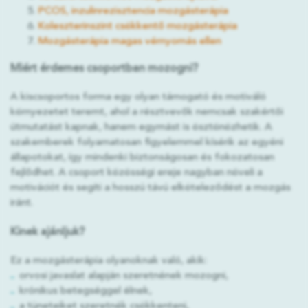
PCOS, inzulinrezisztencia mozgásterápia
Koleszterinszint csökkentő mozgásterápia
Mozgásterápia magas vérnyomás ellen
Miért érdemes csoportban mozogni?
A kiscsoportos forma egy olyan támogató és motiváló
környezetet teremt, ahol a résztvevők nemcsak szakértői
útmutatást kapnak, hanem egymást is ösztönözhetik. A
szakemberek folyamatosan figyelemmel kísérik az egyéni
állapotokat, így mindenki biztonságosan és fokozatosan
fejlődhet. A csoport közösségi ereje nagyban növeli a
motivációt és segíti a hosszú távú elköteleződést a mozgás
iránt.
Kinek ajánljuk?
Ez a mozgásterápia olyanoknak való, akik:
orvosi javaslat alapján szeretnének mozogni,
krónikus betegséggel élnek,
a tüneteiket szeretnék csökkenteni,