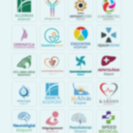
jó
Alvás
IMMUN
KÖZPONT
Központ