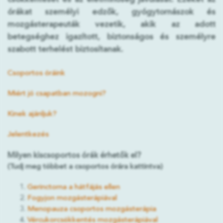
órákat személyi edzők, gyógytornászok és
mozgásterapeuták vezetik, akik az adott
betegséghez igazított, biztonságos és személyre
szabott terhelést biztosítanak.
Csoportos óráink
Miért jó csapatban mozogni?
Kinek ajánljuk?
Jelentkezés
Milyen kiscsoportos órák érhetők el?
(Tudj meg többet a csoportos órára kattintva)
Gerinctorna a hátfájás ellen
Fogyjon mozgásterápiával
Menopauza csoportos mozgásterápia
Vércukorcsökkentés mozgásterápiával