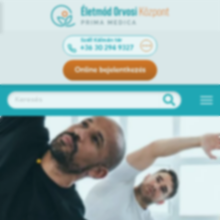
Széll Kálmán tér
+36 30 294 9327
Online bejelentkezés