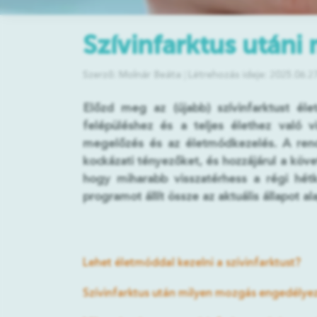
Szívinfarktus utáni
Szerző: Molnár Beáta
Létrehozás ideje: 2025.06.2
Előzd meg az (újabb) szívinfarktust él
felépüléshez és a teljes élethez való v
megelőzés és az életmódkezelés. A rendsz
kockázati tényezőket, és hozzájárul a köve
hogy miharabb visszatérhess a régi hét
programot állít össze az aktuális állapot a
Lehet életmóddal kezelni a szívinfarktust?
Szívinfarktus után milyen mozgás engedélye