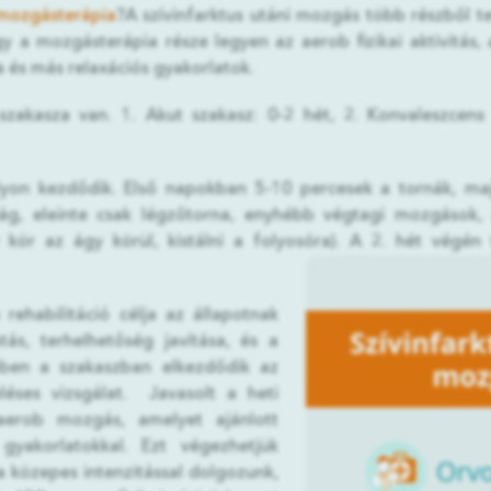
mozgásterápia
?A szívinfarktus utáni mozgás több részből te
gy a mozgásterápia része legyen az aerob fizikai aktivitás,
ga és más relaxációs gyakorlatok.
zakasza van. 1. Akut szakasz: 0-2 hét, 2. Konvaleszcens f
lyon kezdődik. Első napokban 5-10 percesek a tornák, ma
ág, eleinte csak légzőtorna, enyhébb végtagi mozgások, á
 kör az ágy körül, kistálni a folyosóra). A 2. hét végén t
rehabilitáció célja az állapotnak
ás, terhelhetőség javítása, és a
bben a szakaszban elkezdődik az
eléses vizsgálat. Javasolt a heti
aerob mozgás, amelyet ajánlott
gyakorlatokkal. Ezt végezhetjük
Ha közepes intenzitással dolgozunk,