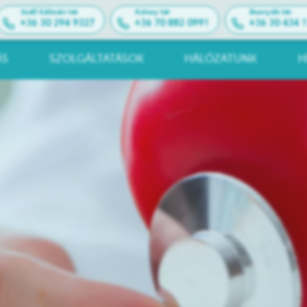
Széll Kálmán tér
Kolosy tér
Bosnyák tér
+36 30 294 9327
+36 70 882 0991
+36 30 434 
ÁS
SZOLGÁLTATÁSOK
HÁLÓZATUNK
H