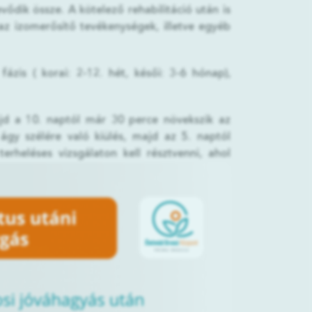
vődik össze. A kötelező rehabilitáció után is
 az izomerősítő tevékenységek, illetve egyéb
ázis ( korai: 2-12. hét, késői: 3-6 hónap),
jd a 10. naptól már 30 perce növekszik az
gy szélére való kiülés, majd az 5. naptól
erheléses vizsgálaton kell résztvenni, ahol