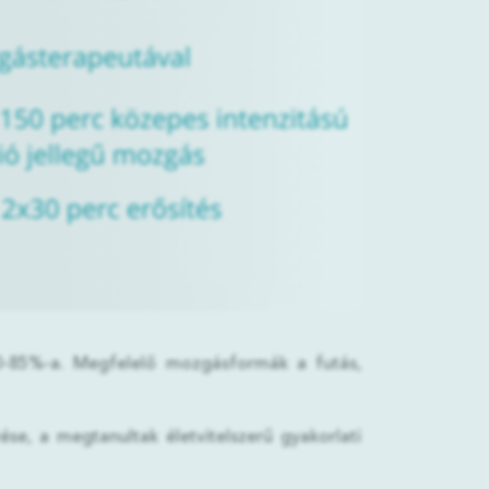
 70-85%-a. Megfelelő mozgásformák a futás,
se, a megtanultak életvitelszerű gyakorlati