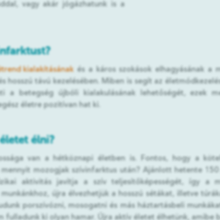
áddal, vagy akár jógázhatunk is a
nfarktust?
trend kialakításának
és a káros szokások elhagyásának a m
 és hosszú távú kezelésében. Miben is segít az életmódkezelé
 a betegség újbóli kialakulásának lehetőségét, ezek mell
gész életre pozitívan hat ki.
 életet élni?
ossága van a hétköznapi életben is. Fontos, hogy a köte
mennyit mozogjak szívinfarktus után? Ajánlott hetente 150 
zikai aktivitás javítja a szív teljesítőképességét, így 
unkánkhoz, újra élvezhetjük a hosszú sétákat, illetve túrá
dunk porszívózni, mosogatni és más háztartásbeli munkákat
 fulladunk ki olyan hamar. Újra aktív életet élhetünk, amibe 