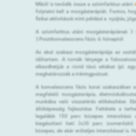
Miből is tevődik össze a szívinfarktus utáni
folytatni kell a mozgásterápiát. Fontos, ho
fizikai aktivitások mint például a nyújtás, jó
A szívinfarktus utáni mozgásterápiának 3 s
3.Posztkonvaleszcens fázis: 6. hónaptól
Az akut szakasz mozgásterápiája az osztá
időtartam. A tornák lényege a fokozatoss
elkezdhetjük a rövid távú sétákat (pl. egy
meghatározzák a tréningpulzust.
A konvaleszcens fázis korai szakaszában a 
megfelelő mozgásterápia, életmódváltoztat
munkába való visszatérés előkészítése. E
állóképesség fejlesztése. Feltétele a terh
legalább 150 perc közepes intenzitású 
kiegészíteni heti 2x30 perc izomerősítő 
közepes, de akár erőteljes intenzitással is. 