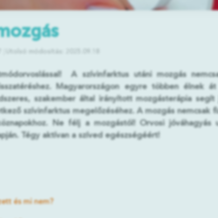
 mozgás
7
Utolsó módosítás: 2025.09.18
etmódorvoslással! A szívinfarktus utáni mozgás nemc
isszatéréshez. Magyarországon egyre többen élnek át 
eres, szakember által irányított mozgásterápia segít ja
tkező szívinfarktus megelőzéséhez. A mozgás nemcsak fizi
köznapokhoz. Ne félj a mozgástól! Orvosi jóváhagyás
lapján. Tégy aktívan a szíved egészségéért!
zett és mi nem?