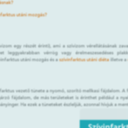
gásnak?
nfarktus utáni mozgás?
zívizom egy részét érinti), ami a szívizom vérellátásának za
yet leggyakrabban vérrög vagy érelmeszesedéses pla
infarktus utáni mozgás és a
szívinfarktus utáni diéta
illetve a
nfarktus vezető tünete a nyomó, szorító mellkasi fájdalom. A fá
rzó fájdalom, de más területeket is érinthet például a nyakat
ányinger. Ha ezek a tüneteket észleljük, azonnal hívjuk a men