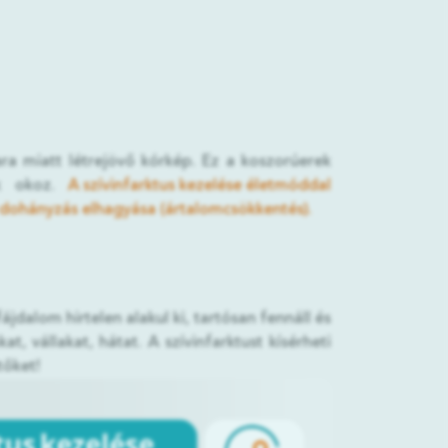
vara miatt létrejövő kórkép. Ez a koszorúerek
kk okoz.
A szívinfarktus kezelése életmóddal
dohányzás elhagyása (ártalomcsökkentés).
jdalom hirtelen alakul ki, tartósan fennáll és
, vállakat, hátat. A szívinfarktust kísérheti
tőket!