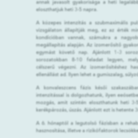
annak javasolt gyakorisága a heti legalább 
eloszthatjuk heti 3-5 napra.
A közepes intenzitás a szubmaximális pul
vizsgálaton állapítják meg, ez az érték m
kondícióban vannak, számukra a nagyobb
megállapítás alapján. Az izomerősítő gyakor
egymást követő nap. Ajánlott 1-3 soroza
sorozatokban 8-10 feladat legyen, mel
célszerű végezni. Az izomerősítéshez ha
ellenállást ad. Ilyen lehet a gumiszalag, súly
A konvaleszcens fázis késői szakaszába
intenzitással is dolgozhatunk, ilyen eeósetb
mozgás, amit szintén eloszthatunk heti 3-
kerékpározás, úszás. Ajánlott ezt is hetente
A 6. hónaptól a legutolsó fázisban a rehab
hasznosítása, illetve a rizikófaktorok lecsök