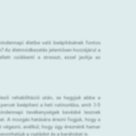
indennapi életbe való beépítésének fontos
s? Az életmódkezelés jelentősen hozzájárul a
ett csökkenti a stresszt, ezzel javítja az
lező rehabilitáció után, se hagyjuk abba a
percet beépíteni a heti rutinunkba, amit 3-5
a mindennapi tevékenységek kevésbé lesznek
kat. A mozgás hatására érezni fogjuk, hogy a
 végezni, anélkül, hogy úgy éreznénk hamar
bevonhatjuk a családot és a barátokat is.