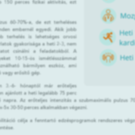
150 perces fizikai aktivitás, ezt
zus 60-70%-a, de ezt terheléses
inden embernél egyedi. Akik jobb
 terhelés is lehetséges orvosi
latok gyakorisága a heti 2-3, nem
tot csinálni a feladatokból. A
yeket 10-15-ös ismétlésszámmal
sználható bármilyen eszköz, ami
zó vagy erősítő gép.
n 3.-6- hónaptól már erőteljes
en ajánlott a heti legalább 75 perc
5 napra. Az erőteljes intenzitás a szubmaximális pulzus
 3x-5x 30-50 perces alkalmakban végezni.
ilitáció célja a fenntartó edzésprogramok rendszeres végzé
kentése.