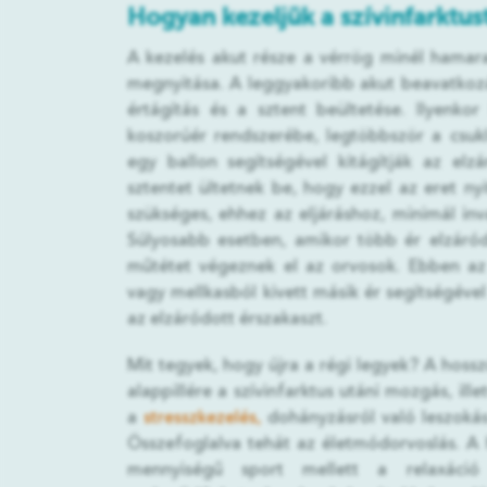
Hogyan kezeljük a szívinfarktus
A kezelés akut része a vérrög minél hamara
megnyitása. A leggyakoribb akut beavatkozás
értágítás és a sztent beültetése. Ilyenko
koszorúér rendszerébe, legtöbbször a csuk
egy ballon segítségével kitágítják az elz
sztentet ültetnek be, hogy ezzel az eret nyi
szükséges, ehhez az eljáráshoz, minimál inv
Súlyosabb esetben, amikor több ér elzáród
műtétet végeznek el az orvosok. Ebben az
vagy mellkasból kivett másik ér segítségével
az elzáródott érszakaszt.
Mit tegyek, hogy újra a régi legyek? A hoss
alappillére a szívinfarktus utáni mozgás, ill
a
stresszkezelés,
dohányzásról való leszokás
Összefoglalva tehát az életmódorvoslás. A 
mennyiségű sport mellett a relaxáció