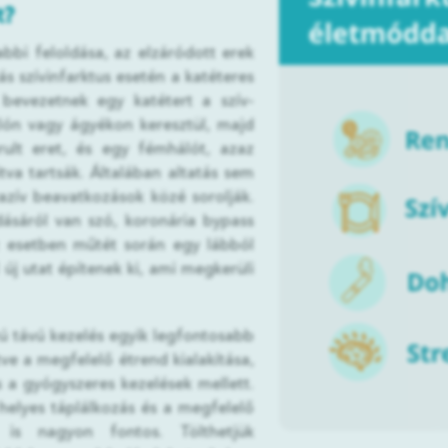
t?
bbi feloldása, az elzáródott erek
 szívinfarktus esetén a katéteres
r bevezetnek egy katétert a szív-
lón vagy ágyékon keresztül, majd
árult eret, és egy fémhálót, azaz
tva tartsák. Általában altatás sem
azív beavatkozások közé sorolják.
ásáról van szó, koronária bypass
 esetben műtét során egy lábból
 új utat építenek ki, ami megkerüli
zú távú kezelés egyik legfontosabb
etve a megfelelő étrend kialakítása,
 a gyógyszeres kezelések mellett.
helyes táplálkozás és a megfelelő
 is nagyon fontos. Tölthetjük