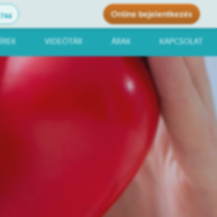
Online bejelentkezés
1744
ÍREK
VIDEÓTÁR
ÁRAK
KAPCSOLAT