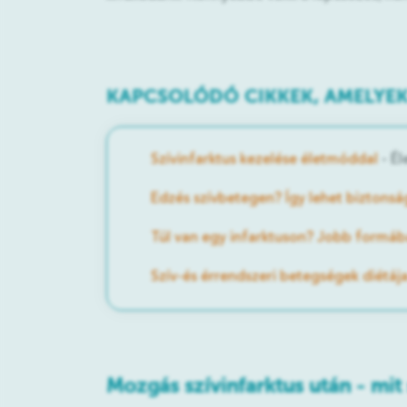
KAPCSOLÓDÓ CIKKEK, AMELYEK
Szívinfarktus kezelése életmóddal
- É
Edzés szívbetegen? Így lehet biztons
Túl van egy infarktuson? Jobb formáb
Szív-és érrendszeri betegségek diétája
Mozgás szívinfarktus után - mi