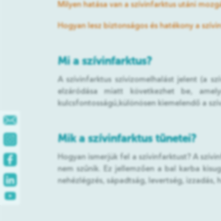
Milyen hatása van a szívinfarktus utáni moz
Hogyan lesz biztonságos és hatékony a szívi
Mi a szívinfarktus?
A szívinfarktus szívizomelhalást jelent (a s
elzáródása miatt következhet be, amel
kulcsfontosságú,különösen kiemelendő a szív
Mik a szívinfarktus tünetei?
Hogyan ismerjük fel a szívinfarktust? A szívi
nem szűnik. Ez jellemzően a bal karba kisugá
nehézlégzés, sápadtság, levertség, izzadás, h