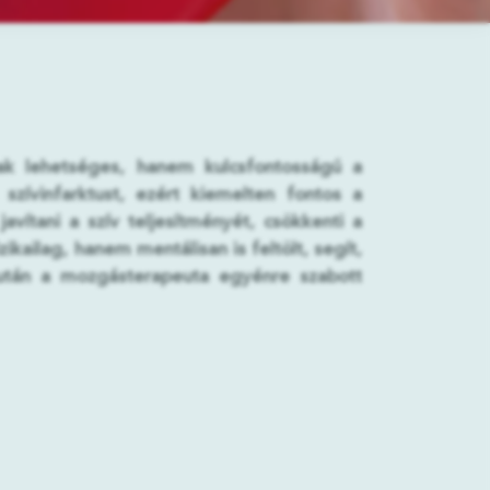
sak lehetséges, hanem kulcsfontosságú a
szívinfarktust, ezért kiemelten fontos a
vítani a szív teljesítményét, csökkenti a
kailag, hanem mentálisan is feltölt, segít,
 után a mozgásterapeuta egyénre szabott