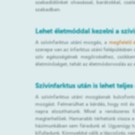
szabadidőnket olvasással, barátokkal, csal
szabadban.
Lehet életmóddal kezelni a szívi
A szívinfarktus utáni mozgás, a
megfelelő é
szerepe van az infarktus utáni felépülésben
szív egészségének megőrzéséhez, csökkenti
életminőséget, tehát az életmódorvoslás az e
Szívinfarktus után is lehet teljes
A szívinfarktus utáni mozgásnak kulcsfont
mozgást. Felmerülhet a kérdés, hogy mit és 
napra eloszthatunk. Mivel a rendszeres fi
megterhelőek. Hamarabb térhetünk vissza a m
házimunkában sem fáradunk el. Ugyanúgy tu
kifulladunk. Könnyebbé válik a lépcsőzés, nem