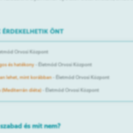
 ÉRDEKELHETIK ÖNT
letmód Orvosi Központ
ágos és hatékony
- Életmód Orvosi Központ
an lehet, mint korábban
- Életmód Orvosi Központ
 (Mediterrán diéta)
- Életmód Orvosi Központ
t szabad és mit nem?