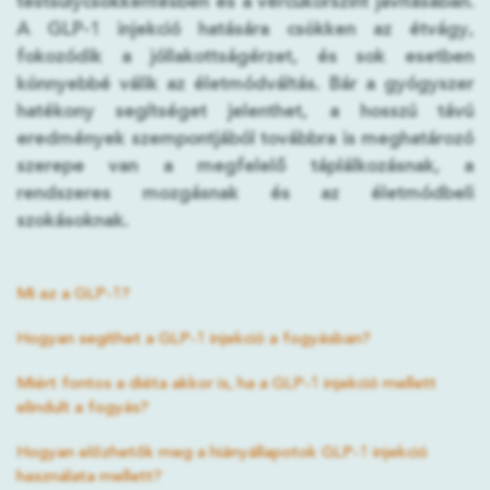
testsúlycsökkentésben és a vércukorszint javításában.
A GLP-1 injekció hatására csökken az étvágy,
fokozódik a jóllakottságérzet, és sok esetben
könnyebbé válik az életmódváltás. Bár a gyógyszer
hatékony segítséget jelenthet, a hosszú távú
eredmények szempontjából továbbra is meghatározó
szerepe van a megfelelő táplálkozásnak, a
rendszeres mozgásnak és az életmódbeli
szokásoknak.
Mi az a GLP-1?
Hogyan segíthet a GLP-1 injekció a fogyásban?
Miért fontos a diéta akkor is, ha a GLP-1 injekció mellett
elindult a fogyás?
Hogyan előzhetők meg a hiányállapotok GLP-1 injekció
használata mellett?