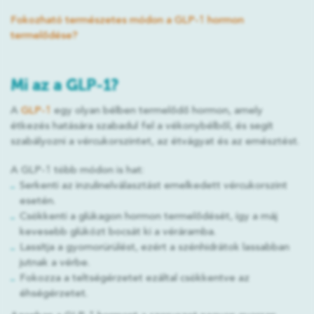
Fokozható természetes módon a GLP-1 hormon
termelődése?
Mi az a GLP-1?
A
GLP-1
egy olyan bélben termelődő hormon, amely
étkezés hatására szabadul fel a vékonybélből, és segít
szabályozni a vércukorszintet, az étvágyat és az emésztést.
A GLP-1 több módon is hat:
Serkenti az inzulinelválasztást emelkedett vércukorszint
esetén.
Csökkenti a glükagon hormon termelődését, így a máj
kevesebb glükózt bocsát ki a véráramba.
Lassítja a gyomorürülést, ezért a szénhidrátok lassabban
jutnak a vérbe.
Fokozza a teltségérzetet ezáltal csökkentve az
éhségérzetet.