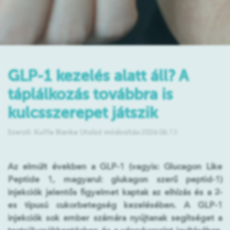
GLP-1 kezelés alatt áll? A
táplálkozás továbbra is
kulcsszerepet játszik
Szerző: Kuffa Bianka
Utolsó módosítás:2026.06.13
Az elmúlt években a GLP-1 (vagyis: Glucagon Like
Peptide 1, magyarul: glukagon szerű peptid-1)
injekciók jelentős figyelmet kaptak az elhízás és a 2-
es típusú cukorbetegség kezelésében. A GLP-1
injekciók sok ember számára nyújtanak segítséget a