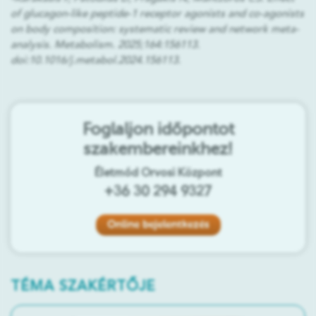
of glucagon-like peptide-1 receptor agonists and co-agonists
on body composition: systematic review and network meta-
analysis. Metabolism. 2025;164:156113.
doi:10.1016/j.metabol.2024.156113.
Foglaljon időpontot
szakembereinkhez!
Életmód Orvosi Központ
+36 30 294 9327
Online bejelentkezés
TÉMA SZAKÉRTŐJE