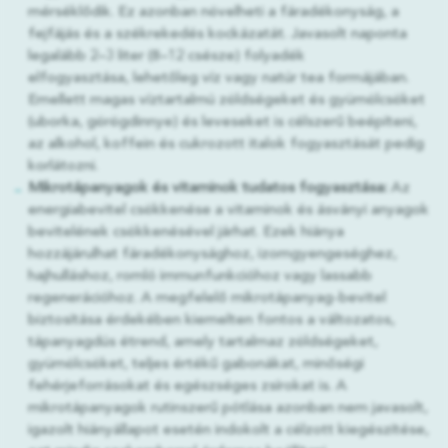
mérséklődik. Ez azonban növelheti a fáradékonyság, a
fejfájás és a székrekedés kockázatát. Javasolt naponta
legalább 2–3 liter (8–12 csésze) folyadék
elfogyasztása, lehetőleg víz vagy natúr tea formájában.
Emellett magas víztartalmú zöldségeket és gyümölcsöket
(uborka, görögdinnye) és leveseket is célszerű beépíteni,
az alkohol, koffein és cukrozott italok fogyasztását pedig
korlátozni.
Mikrotápanyagok és vitaminok tudatos fogyasztása:
Az
energiabevitel csökkenése a vitaminok és ásványi anyagok
bevitelének csökkenésével járhat. Ezek hiánya
hozzájárulhat fáradékonysághoz, izomgyengeséghez,
hajhulláshoz, romló immunfunkcióhoz vagy lassabb
regenerációhoz. A megfelelő mikrotápanyag-bevitel
biztosítása érdekében kiemelten fontos a változatos,
tápanyagdús étrend, amely tartalmaz zöldségeket,
gyümölcsöket, teljes értékű gabonákat, minőségi
fehérjeforrásokat és egészséges zsírokat is. A
mikrotápanyagok rutinszerű pótlása azonban nem javasolt,
igazolt hiányállapot esetén indokolt a célzott kiegészítése,