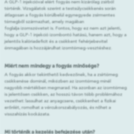
A GLP-1 injekcióval elért fogyás nem kizárólag zsírból
történik. Vizsgálatok szerint a testsúlycsökkenés során
átlagosan a fogyás körülbelül egynegyede zsírmentes
tömegből származhat, amely magában
foglalja izomszövetet is. Fontos, hogy ez nem azt jelenti,
hogy a GLP-1 injekció izombontó hatású, hanem azt, hogy a
jelentős kalóriadeficit és a csökkent fehérjebevitel
önmagában is hozzájárulhat izomtömeg-vesztéshez.
Miért nem mindegy a fogyás minősége?
A fogyás akkor tekinthető kedvezőnek, ha a zsírtömeg
csökkenése dominál, miközben az izomtömeg minél
nagyobb mértékben megmarad. Ha azonban az izomtömeg
is jelentősen csökken, az hosszú távon több problémához
vezethet: lassulhat az anyagcsere, csökkenhet a fizikai
erőnlét, romolhat a vércukorszabályozás, és nőhet a
visszahízás kockázata.
Mi történik a kezelés befejezése után?