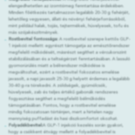
elengedhetetlen az izomtömeg fenntartása érdekében.
Minden főétkezés tartalmazzon legalább 20-30 g fehérjét,
lehetőleg vegyesen, állati és növényi fehérjeforrásokból,
mint például halak, tojás, tejtermékek, hüvelyesek, tofu és
más szójakészítmények.
Rostbevitel fontossága:
A rostbevitel szerepe kettős GLP-
1 injekció mellett: egyrészt támogatja az emésztőrendszer
megfelelő működését, másrészt segíthet a vércukorszint
stabilizálásában és a teltségérzet fenntartásában. A lassuló
gyomorürülés miatt a bélrendszer működése is
megváltozhat, ezért a rostbevitel fokozatos emelése
javasolt, a napi javasolt 25-30 g helyett érdemes a legalább
30-40 g-ra törekedni. A zöldségek, gyümölcsök,
hüvelyesek, zab és teljes értékű gabonák rendszeres
fogyasztása segíthet a megfelelő bélműködés
támogatásában. Fontos, hogy a rostbevitel emelése
mindig fokozatosan történjen, mert a hirtelen nagy
mennyiség puffadást és hasi diszkomfortot okozhat.
Folyadékbevitel:
A GLP-1 injekció kezelés során gyakori,
hogy a csökkent étvágy mellett a folyadékbevitel is