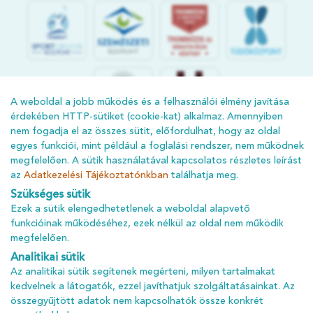
S
POR
T
O
R
V
OS
I
KÖ
ZPON
T
A weboldal a jobb működés és a felhasználói élmény javítása
érdekében HTTP-sütiket (cookie-kat) alkalmaz. Amennyiben
nem fogadja el az összes sütit, előfordulhat, hogy az oldal
egyes funkciói, mint például a foglalási rendszer, nem működnek
megfelelően. A sütik használatával kapcsolatos részletes leírást
az
Adatkezelési Tájékoztatónkban
találhatja meg.
Szükséges sütik
ÁSZF
Ezek a sütik elengedhetetlenek a weboldal alapvető
funkcióinak működéséhez, ezek nélkül az oldal nem működik
ADATKEZELÉSI TÁJÉKOZTATÓ
megfelelően.
ADATVÉDELMI TÁJÉKOZTATÓ
Analitikai sütik
IMPRESSZUM
Az analitikai sütik segítenek megérteni, milyen tartalmakat
kedvelnek a látogatók, ezzel javíthatjuk szolgáltatásainkat. Az
KARRIER
összegyűjtött adatok nem kapcsolhatók össze konkrét
Az oldalon feltüntetett árak az ÁFÁ-t tartalmazzák!