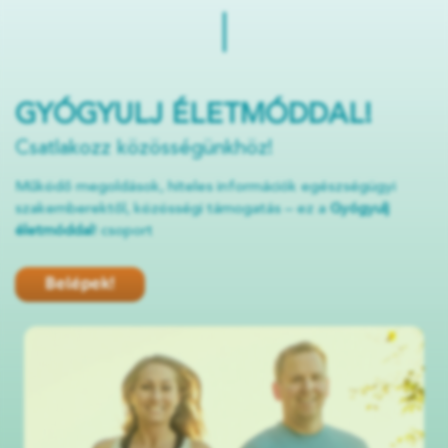
GYÓGYULJ ÉLETMÓDDAL!
Csatlakozz közösségünkhöz!
Működő megoldások, hiteles információk egészségügyi
szakemberektől, közösségi támogatás – ez a
Gyógyulj
életmóddal
! csoport
Belépek!