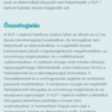
ezek az életmódbeli tényezők nem helyettesítik a GLP-1
injekció hatását, hanem kiegészítik azt.
Összefoglalás
A GLP-1 injekció hatékony eszköz lehet az elhízás és a 2-es
típusú cukorbetegség kezelésében, de önmagában nem
helyettesíti az életmódváltást. A megfelelő étrend
kulcsszerepet játszik a tápanyaghiányok megelőzésében, az
izomtömeg megőrzésében és a mellékhatások
csökkentésében. A csökkent étvágy miatt minden étkezés
tápanyagsűrűsége felértékelődik, ezért különösen fontos a
fehérjebevitel és a mikrotápanyagok biztosítása. A
folyadékbevitel és a rostfogyasztás segíthet az emésztési
panaszok enyhítésében. A rendszeres mozgás és megfelelő
fehérjebevitel támogatja az izomtömeg megőrzését és az
anyagcsere egészségét. A GLP-1 injekció mellett a dietetikai
támogatás jelentősen javíthatja a hosszú távú
eredményeket. A fenntartható fogyás nem csak a
gyógyszeren, hanem az életmódon is múlik. A tudatos