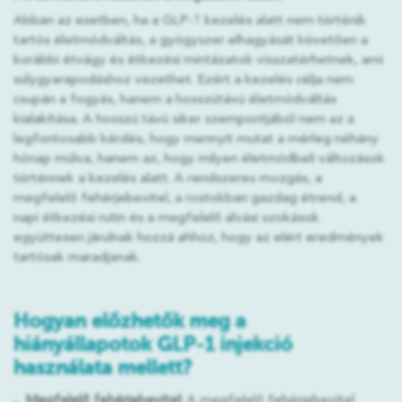
Abban az esetben, ha a GLP-1 kezelés alatt nem történik
tartós életmódváltás, a gyógyszer elhagyását követően a
korábbi étvágy és étkezési mintázatok visszatérhetnek, ami
súlygyarapodáshoz vezethet. Ezért a kezelés célja nem
csupán a fogyás, hanem a hosszútávú életmódváltás
kialakítása. A hosszú távú siker szempontjából nem az a
legfontosabb kérdés, hogy mennyit mutat a mérleg néhány
hónap múlva, hanem az, hogy milyen életmódbeli változások
történnek a kezelés alatt. A rendszeres mozgás, a
megfelelő fehérjebevitel, a rostokban gazdag étrend, a
napi étkezési rutin és a megfelelő alvási szokások
együttesen járulnak hozzá ahhoz, hogy az elért eredmények
tartósak maradjanak.
Hogyan előzhetők meg a
hiányállapotok GLP-1 injekció
használata mellett?
Megfelelő fehérjebevitel:
A megfelelő fehérjebevitel