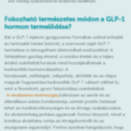
ezt mindig szakemberrel érdemes beállítani.
Fokozható természetes módon a GLP-1
hormon termelődése?
Bár a GLP-1 injekció gyógyszeres formában sokkal erősebb
és tartósabb hatást biztosít, a szervezet saját GLP-1
termelése is támogatható életmódbeli eszközökkel. A
fehérjében gazdag étrend, a rostdús ételek és a teljes
értékű szénhidrátforrások mind hozzájárulhatnak a
kedvezőbb hormonválaszhoz. A
hüvelyesek, zöldségek, zabpehely, diófélék és az olajos
magvak fogyasztása kedvezőbb GLP-1 választ válthat ki,
mint a finomított, gyors felszívódású szénhidrátok
. A rendszeres testmozgás,
különösen az aerob és az
ellenállásos edzés kombinációja, szintén pozitív hatással
lehet az inzulinérzékenységre és az étvágy-szabályozásra.
Az alvásminőség javítása ugyancsak fontos tényező, mivel a
krónikus alváshiány rontja az étvágykontrollt és az
anyagcsere-egyensúlyt. Fontos azonban hangsúlyozni, hogy