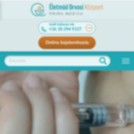
Széll Kálmán tér
+36 30 294 9327
Online bejelentkezés