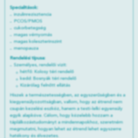
Specialitások:
inzulinrezisztencia
PCOS/PMOS
cukorbetegség
magas vérnyomás
magas koleszterinszint
menopauza
Rendelési típusa:
Személyes, rendelői vizit:
hétfő: Kolosy téri rendelő
kedd: Bosnyák téri rendelő
Kizárólag felnőtt ellátás
Hiszek a természetességben, az egyszerűségben és a
kiegyensúlyozottságban, vallom, hogy az étrend nem
csupán kezelési eszköz, hanem a testi-lelki egyensúly
egyik alapköve. Célom, hogy közelebb hozzam a
táplálkozástudományt a mindennapokhoz, szeretném
megmutatni, hogyan lehet az étrend lehet egyszerre
hatékony és élvezetes.