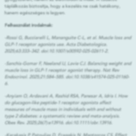
táplálkozás biztosítja, hogy a kezelés ne csak hatékony,
hanem egészséges is legyen.
Felhasználat irodalmak:
-Rossi G, Bucciarelli L, Mananguite C-L, et al. Muscle loss and
GLP-1 receptor agonists use. Acta Diabetologica.
2025;63:333–342. doi:10.1007/s00592-025-02611-2.
-Sanchis-Gomar F, Neeland IJ, Lavie CJ. Balancing weight and
muscle loss in GLP-1 receptor agonist therapy. Nat Rev
Endocrinol. 2025;21:584–585. doi:10.1038/s41574-025-01160-
6.
-Anyiam O, Ardavani A, Rashid RSA, Panesar A, Idris I. How
do glucagon-like peptide-1 receptor agonists affect
measures of muscle mass in individuals with and without
type 2 diabetes: a systematic review and meta-analysis.
Obes Rev. 2025;26(7):e13916. doi:10.1111/obr.13916.
-Karakasis P, Patoulias D, Fragakis N, Mantzoros CS. Effect