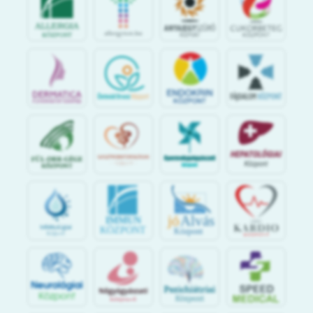
jó
Alvás
IMMUN
KÖZPONT
Központ