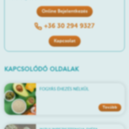
Online Bejelentkezés
+36 30 294 9327
Kapcsolat
KAPCSOLÓDÓ OLDALAK
FOGYÁS ÉHEZÉS NÉLKÜL
Tovább