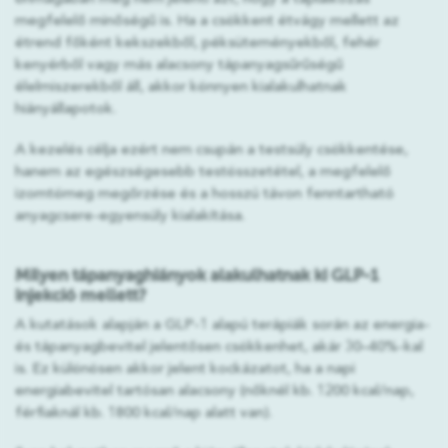
megfelelő minőségű is. Ha a csökkent étvágy mellett az
étrend főként kekszekből, péksüteményekből, fehér
kenyérből vagy más alacsony tápanyagsűrűségű
élelmiszerekből áll, akkor könnyen kialakulhatnak
hiányállapotok.
A kezelés célja ezért nem csupán a testsúly csökkentése,
hanem az egészségesebb testösszetétel, a megfelelő
izomtömeg megőrzése és a hosszú távon fenntartható
anyagcsere-egyensúly kialakítása.
Milyen tápanyaghiányok alakulhatnak ki GLP-1
injekció mellett?
A kutatások alapján a GLP-1 alapú terápiák során az energia-
és tápanyagbevitel jelentősen csökkenhet, akár 30–40%-kal
is. Ez különösen akkor jelent kockázatot, ha a napi
energiabevitel tartósan alacsony (nőknél kb. 1200 kcal/nap,
férfiaknál kb. 1800 kcal/nap alatt van).