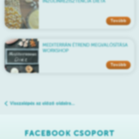
INZULINREZISZTENCIA DIÉTA
Tovább
MEDITERRÁN ÉTREND MEGVALÓSÍTÁSA
WORKSHOP
Tovább
Visszalépés az előző oldalra...
FACEBOOK CSOPORT