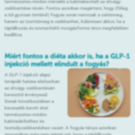
természetes módon mérsékli a kalóriabevitelt az étvágy
csökkentése révén. Fontos azonban megérteni, hogy (főleg
a túl gyorsan történő) fogyás során nemcsak a zsírtömeg,
hanem az izomtömeg is csökkenhet, különösen akkor, ha a
táplálkozás és izomerősítő mozgásforma nincs megfelelően
beállítva.
Miért fontos a diéta akkor is, ha a GLP-1
injekció mellett elindult a fogyás?
A GLP-1 injekció alapú
terápiák hatása elsősorban
az étvágy csökkentésén
keresztül érvényesül.
Ennek következtében a
kevesebb bevitt étel
természetes módon
kalóriadeficithez és
testsúlycsökkenéshez vezet. A fogyás ténye azonban
önmagában még nem jelenti azt, hogy a táplálkozás