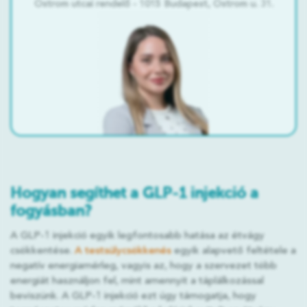
Ostrom utcai rendelő - 1015 Budapest, Ostrom u. 31.
Hogyan segíthet a GLP-1 injekció a
fogyásban?
A GLP-1 injekció egyik legfontosabb hatása az étvágy
csökkentése.
A testsúlycsökkenés
egyik alapvető feltétele a
negatív energiamérleg, vagyis az, hogy a szervezet több
energiát használjon fel, mint amennyit a táplálkozással
beviszünk. A GLP-1 injekció ezt úgy támogatja, hogy