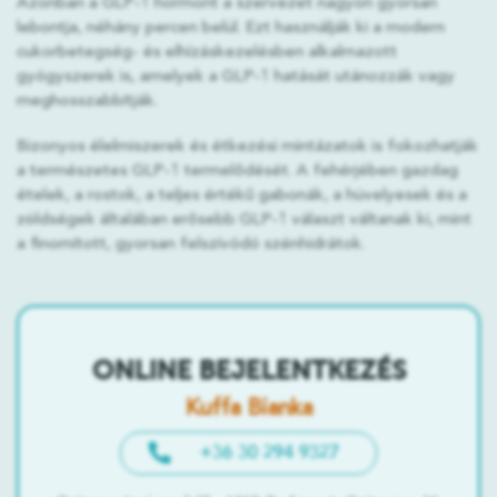
Azonban a GLP-1 hormont a szervezet nagyon gyorsan
lebontja, néhány percen belül. Ezt használják ki a modern
cukorbetegség- és elhízáskezelésben alkalmazott
gyógyszerek is, amelyek a GLP-1 hatását utánozzák vagy
meghosszabbítják.
Bizonyos élelmiszerek és étkezési mintázatok is fokozhatják
a természetes GLP-1 termelődését. A fehérjében gazdag
ételek, a rostok, a teljes értékű gabonák, a hüvelyesek és a
zöldségek általában erősebb GLP-1 választ váltanak ki, mint
a finomított, gyorsan felszívódó szénhidrátok.
ONLINE BEJELENTKEZÉS
Kuffa Bianka
+36 30 294 9327