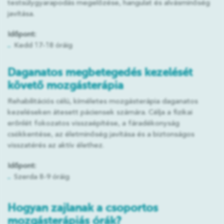
testsúlygyarapodás megelőzése, hangulat és alvásminőség
javítása.
Időpont:
Kedd 17-18 óráig
Daganatos megbetegedés kezelését
követő mozgásterápia
Rehabilitációs célú, kíméletes mozgásterápia daganatos
kezeléseken átesett páciensek számára. Célja a fizikai
erőnlét fokozatos visszaépítése, a fáradékonyság
csökkentése, az életminőség javítása és a biztonságos
visszatérés az aktív élethez.
Időpont:
Szerda 8-9 óráig
Hogyan zajlanak a csoportos
mozgásterápiás órák?