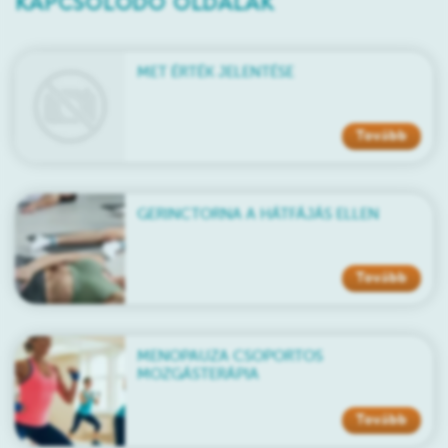
KAPCSOLÓDÓ OLDALAK
MET ÉRTÉK JELENTÉSE
Tovább
GERINCTORNA A HÁTFÁJÁS ELLEN
Tovább
MENOPAUZA CSOPORTOS
MOZGÁSTERÁPIA
Tovább