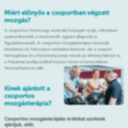
Miért előnyös a csoportban végzett
mozgás?
A csoportos forma egy motiváló közeget nyújt, miközben
szakembereink a résztvevők egyéni állapotát is
figyelebeveszik. A csoportos mozgásterápia nemcsak
kíméletes és fokozatos terhelést biztosít, de a csoport
támogatása és a közösség ereje növeli az élményfaktort is,
a folyamat pedig ezáltal hosszú távon is könnyebben
fenntarthatóvá válik.
Kinek ajánlott a
csoportos
mozgásterápia?
Csoportos mozgásterápiás óráinkat azoknak
ajánljuk, akik: