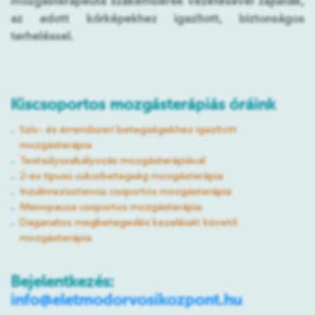
mozgásterapeuta szakemberek vezetésével zajlanak,
az adott kórképekhez igazított, biztonságos
terheléssel.
Kiscsoportos mozgásterápiás óráink
Szív- és érrendszeri betegségekhez igazított
mozgásterápia
Testsúlyszabályozás mozgásterápiával
2-es tipusú cukorbetegség mozgásterápia
Inzulinrezisztencia csoportos mozgásterápia
Menopauza csoportos mozgásterápia
Daganatos megbetegedés kezelését követő
mozgásterápia
Bejelentkezés:
info@eletmodorvosikozpont.hu