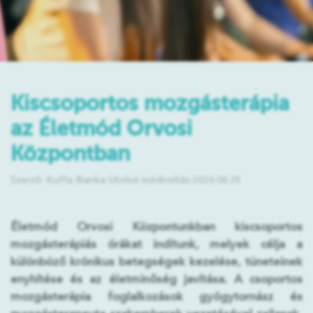
Kiscsoportos mozgásterápia
az Életmód Orvosi
Központban
Szerző: Kuffa Bianka
Utolsó módosítás:2026.06.25
Életmód Orvosi Központunkban kiscsoportos
mozgásterápiás órákat indítunk, melyek célja a
különböző krónikus betegségek kezelése, tüneteinek
enyhítése és az életminőség javítása. A csoportos
mozgásterápia foglalkozások gyógytornász és