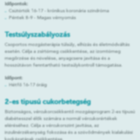
Időpontok:
Csütörtök 16-17 - krónikus koronária szindróma
Péntek 8-9 - Magas vérnyomás
Testsúlyszabályozás
Csoportos mozgásterápia túlsúly, elhízás és életmódváltás
esetén. Célja a zsírtömeg csökkentése, az izomtömeg
megőrzése és növelése, anyagcsere javítása és a
hosszútávon fenntartható testsúlykontroll támogatása.
Időpont:
Hétfő 16-17 óráig
2-es tipusú cukorbetegség
Biztonságos, vércukorcsökkentő mozgásprogram 2-es típusú
diabétesszel élők számára a normál vércukorértékek
eléréséhez. Célja a vércukorszint javítása, az
inzulinérzékenység fokozása és a szövődmények kialakulási
kockázatának csökkentése.