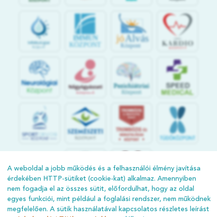
jó
Alvás
IMMUN
KÖZPONT
Központ
S
POR
T
O
R
V
OS
I
KÖ
ZPON
T
A weboldal a jobb működés és a felhasználói élmény javítása
érdekében HTTP-sütiket (cookie-kat) alkalmaz. Amennyiben
nem fogadja el az összes sütit, előfordulhat, hogy az oldal
egyes funkciói, mint például a foglalási rendszer, nem működnek
megfelelően. A sütik használatával kapcsolatos részletes leírást