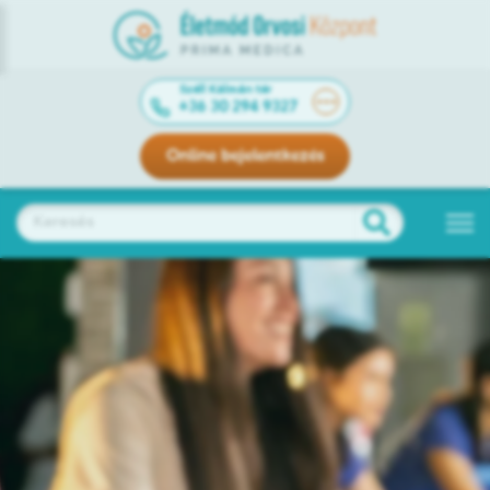
Széll Kálmán tér
+36 30 294 9327
Online bejelentkezés