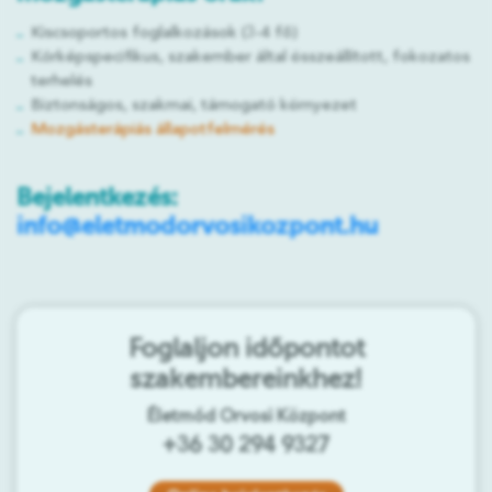
Kiscsoportos foglalkozások (3-4 fő)
Kórképspecifikus, szakember által összeállított, fokozatos
terhelés
Biztonságos, szakmai, támogató környezet
Mozgásterápiás állapotfelmérés
Bejelentkezés:
info@eletmodorvosikozpont.hu
Foglaljon időpontot
szakembereinkhez!
Életmód Orvosi Központ
+36 30 294 9327