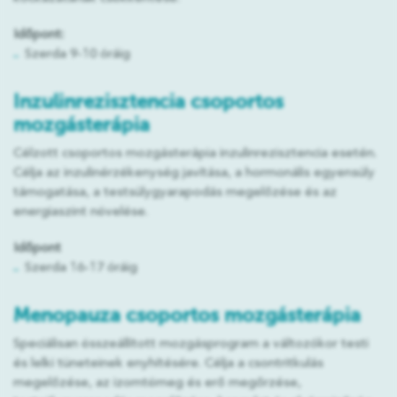
Időpont:
Szerda 9-10 óráig
Inzulinrezisztencia csoportos
mozgásterápia
Célzott csoportos mozgásterápia inzulinrezisztencia esetén.
Célja az inzulinérzékenység javítása, a hormonális egyensúly
támogatása, a testsúlygyarapodás megelőzése és az
energiaszint növelése.
Időpont
Szerda 16-17 óráig
Menopauza csoportos mozgásterápia
Speciálisan összeállított mozgásprogram a változókor testi
és lelki tüneteinek enyhítésére. Célja a csontritkulás
megelőzése, az izomtömeg és erő megőrzése,