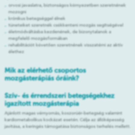
orvosi javaslatra, biztonságos környezetben szeretnének
mozogni
krónikus betegséggel élnek
tüneteiket szeretnék csökkenteni mozgás segítségével
életmódváltásba kezdenének, de bizonytalanok a
megfelelő mozgásformában
rehabilitációt követően szeretnének visszatérni az aktív
élethez
Mik az elérhető csoportos
mozgásterápiás óráink?
Szív- és érrendszeri betegségekhez
igazított mozgásterápia
Ajánlott magas vérnyomás, koszorúér-betegség valamint
kardiometabolikus kockázat esetén. Célja az állóképesség
javítása, a keringés támogatása biztonságos terhelés mellett.