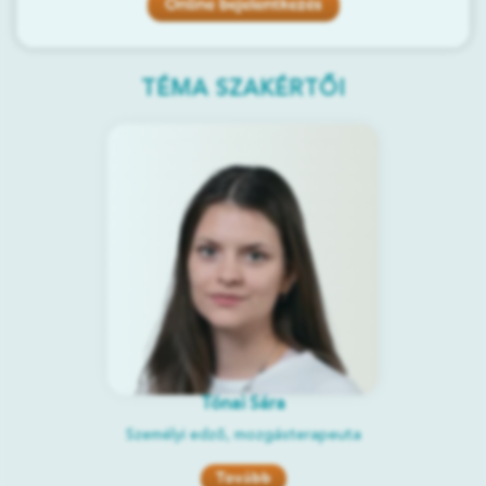
Online bejelentkezés
TÉMA SZAKÉRTŐI
Tónai Sára
Személyi edző, mozgásterapeuta
Tovább