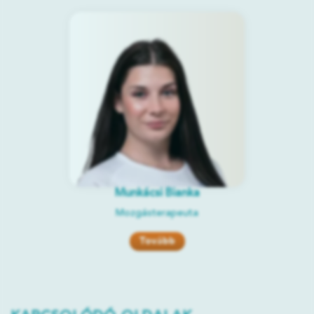
Munkácsi Bianka
Mozgásterapeuta
Tovább