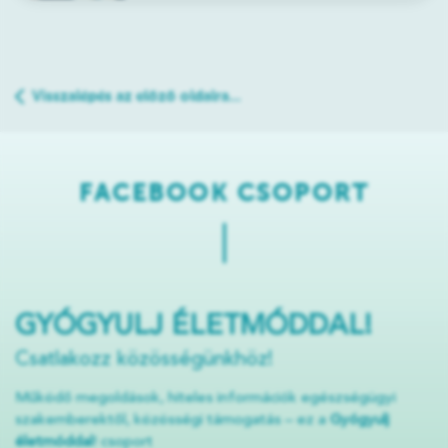
Visszalépés az előző oldalra...
FACEBOOK CSOPORT
GYÓGYULJ ÉLETMÓDDAL!
Csatlakozz közösségünkhöz!
Működő megoldások, hiteles információk egészségügyi
szakemberektől, közösségi támogatás – ez a
Gyógyulj
életmóddal
! csoport