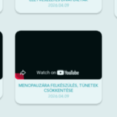
ÉLETVESZÉLYES DIVATDIÉTÁK
2026.04.09
MENOPAUZÁRA FELKÉSZÜLÉS, TÜNETEK
CSÖKKENTÉSE
2026.04.09