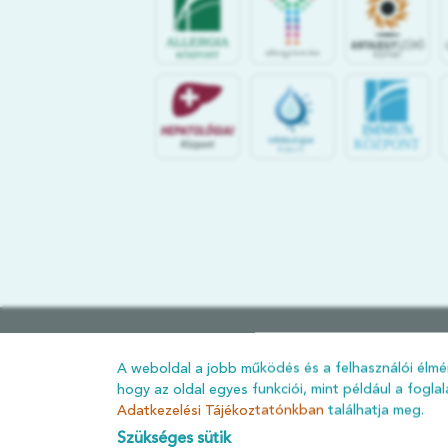
IMMUN
KÖZPONT
ÁSZF
A weboldal a jobb működés és a felhasználói élmén
hogy az oldal egyes funkciói, mint például a fogla
ADATKEZELÉSI TÁJÉKOZTATÓ
Adatkezelési Tájékoztatónkban
találhatja meg.
ADATVÉDELMI TÁJÉKOZTATÓ
Szükséges sütik