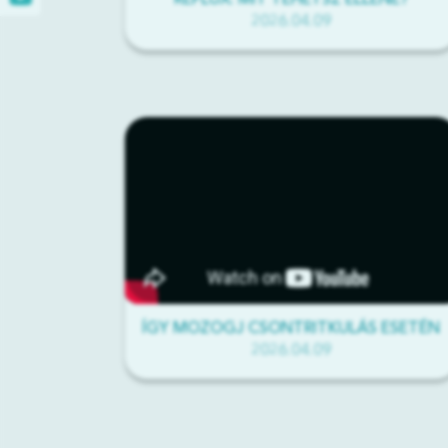
REFLUX: MIT TEHETSZ ELLENE?
2026.04.09
ÍGY MOZOGJ CSONTRITKULÁS ESETÉN
2026.04.09