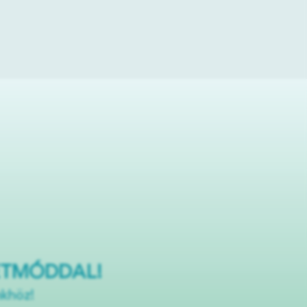
ETMÓDDAL!
nkhöz!