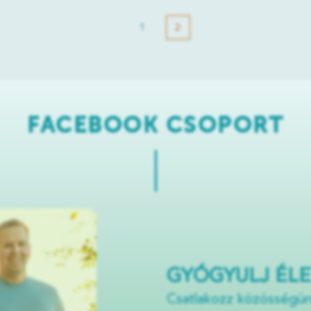
1
2
FACEBOOK CSOPORT
GYÓGYULJ ÉL
Csatlakozz közösségü