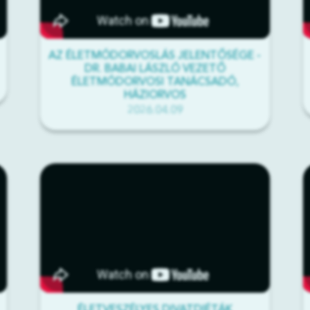
AZ ÉLETMÓDORVOSLÁS JELENTŐSÉGE -
DR. BABAI LÁSZLÓ VEZETŐ
ÉLETMÓDORVOSI TANÁCSADÓ,
HÁZIORVOS
2026.04.09