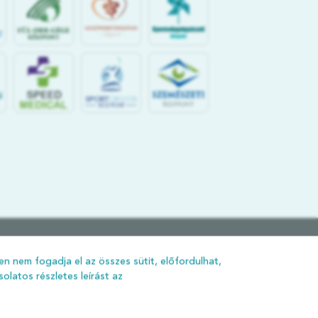
S
POR
T
O
R
V
OS
I
KÖ
ZPON
T
n nem fogadja el az összes sütit, előfordulhat,
olatos részletes leírást az