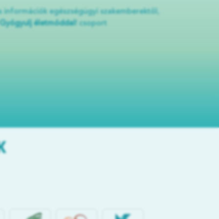
 információk egészségügyi szakemberektől,
Gyógyulj életmóddal
! csoport
K