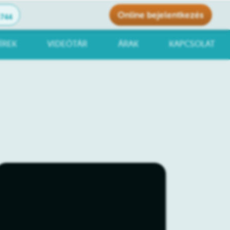
Online bejelentkezés
1744
ÍREK
VIDEÓTÁR
ÁRAK
KAPCSOLAT