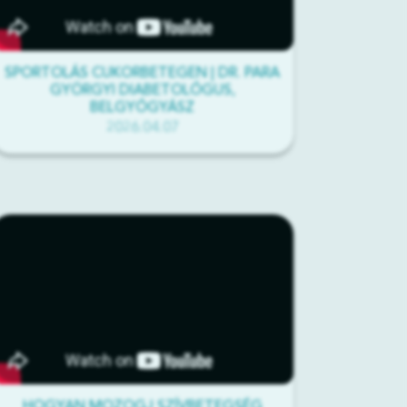
SPORTOLÁS CUKORBETEGEN | DR. PARA
GYÖRGYI DIABETOLÓGUS,
BELGYÓGYÁSZ
2026.04.07