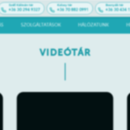
Széll Kálmán tér
Kolosy tér
Bosnyák tér
+36 30 294 9327
+36 70 882 0991
+36 30 434 
ÁS
SZOLGÁLTATÁSOK
HÁLÓZATUNK
H
VIDEÓTÁR