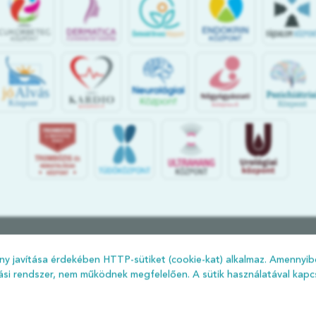
jó
Alvás
Központ
KÖZÖSSÉGI MÉDIA
y javítása érdekében HTTP-sütiket (cookie-kat) alkalmaz. Amennyibe
lási rendszer, nem működnek megfelelően. A sütik használatával kapcs