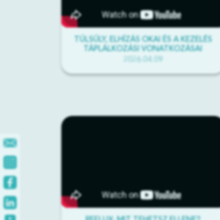
TÚLSÚLY, ELHÍZÁS OKAI ÉS A KEZELÉS
TÁPLÁLKOZÁSI VONATKOZÁSAI
2026.04.09