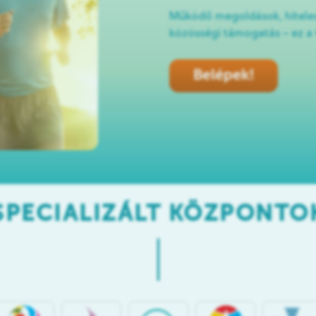
Működő megoldások, hiteles
közösségi támogatás – ez a
Belépek!
SPECIALIZÁLT KÖZPONTO