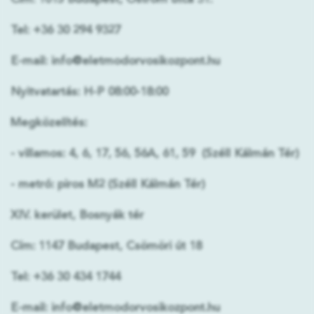
Tel:
+36 30 294 9327
E-mail:
info@eletmodorvosikozpont.hu
Nyitvatartás:
H-P 08:00-18:00
Megközelítés:
-
villamos
: 4, 6, 17, 56, 56A, 61, 59 (Széll Kálmán Tér)
-
metró
: piros M2 (Széll Kálmán Tér)
XIV. kerület, Bosnyák tér
Cím:
1147 Budapest, Csömöri út 18
Tel:
+36 30 434 1744
E-mail:
info@eletmodorvosikozpont.hu