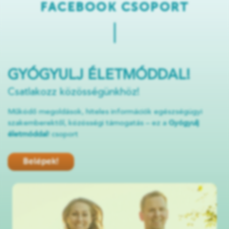
FACEBOOK CSOPORT
GYÓGYULJ ÉLETMÓDDAL!
Csatlakozz közösségünkhöz!
Működő megoldások, hiteles információk egészségügyi
szakemberektől, közösségi támogatás – ez a
Gyógyulj
életmóddal
! csoport
Belépek!