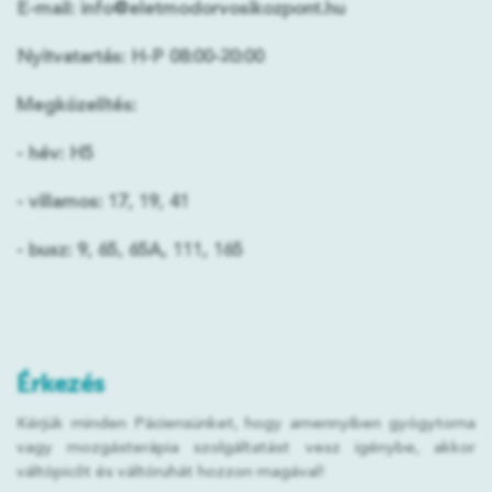
E-mail:
info@eletmodorvosikozpont.hu
Nyitvatartás:
H-P 08:00-20:00
Megközelítés:
- hév:
H5
- villamos:
17, 19, 41
- busz:
9, 65, 65A, 111, 165
Érkezés
Kérjük minden Páciensünket, hogy amennyiben gyógytorna
vagy mozgásterápia szolgáltatást vesz igénybe, akkor
váltópicőt és váltóruhát hozzon magával!