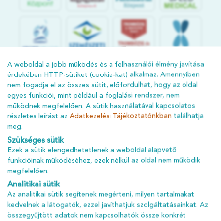
S
POR
T
O
R
V
OS
I
KÖ
ZPON
T
A weboldal a jobb működés és a felhasználói élmény javítása
érdekében HTTP-sütiket (cookie-kat) alkalmaz. Amennyiben
nem fogadja el az összes sütit, előfordulhat, hogy az oldal
egyes funkciói, mint például a foglalási rendszer, nem
működnek megfelelően. A sütik használatával kapcsolatos
részletes leírást az
Adatkezelési Tájékoztatónkban
találhatja
meg.
Szükséges sütik
Ezek a sütik elengedhetetlenek a weboldal alapvető
ÁSZF
funkcióinak működéséhez, ezek nélkül az oldal nem működik
megfelelően.
ADATKEZELÉSI TÁJÉKOZTATÓ
Analitikai sütik
ADATVÉDELMI TÁJÉKOZTATÓ
Az analitikai sütik segítenek megérteni, milyen tartalmakat
IMPRESSZUM
kedvelnek a látogatók, ezzel javíthatjuk szolgáltatásainkat. Az
összegyűjtött adatok nem kapcsolhatók össze konkrét