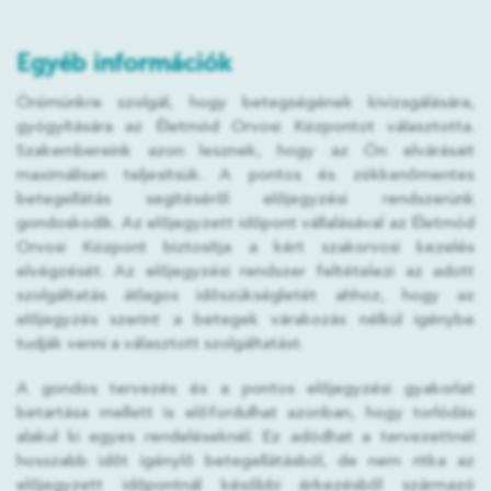
Egyéb információk
Örömünkre szolgál, hogy betegségének kivizsgálására,
gyógyítására az Életmód Orvosi Központot választotta.
Szakembereink azon lesznek, hogy az Ön elvárásait
maximálisan teljesítsük. A pontos és zökkenőmentes
betegellátás segítéséről előjegyzési rendszerünk
gondoskodik. Az előjegyzett időpont vállalásával az Életmód
Orvosi Központ biztosítja a kért szakorvosi kezelés
elvégzését. Az előjegyzési rendszer feltételezi az adott
szolgáltatás átlagos időszükségletét ahhoz, hogy az
előjegyzés szerint a betegek várakozás nélkül igénybe
tudják venni a választott szolgáltatást.
A gondos tervezés és a pontos előjegyzési gyakorlat
betartása mellett is előfordulhat azonban, hogy torlódás
alakul ki egyes rendeléseknél. Ez adódhat a tervezettnél
hosszabb időt igénylő betegellátásból, de nem ritka az
előjegyzett időpontnál későbbi érkezésből származó