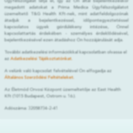
Ügyfélszolgálat látja el, így az Ön által bejelentkezéskor
megadott adatokat a Prima Medica Ügyfélszolgálatot
üzemeltető T&G Health Kft-nek, mint adatfeldolgozónak
átadjuk a bejelentkezéssel, időpontegyeztetéssel
kapcsolatos ügyek gördülékeny intézése, Önnel
kapcsolattartás érdekében - személyes érdeklődésével,
bejelentkezésével ezen átadáshoz Ön hozzájárulását adja.
További adatkezelési információkkal kapcsolatban olvassa el
az
Adatkezelési Tájékoztatónkat.
A velünk való kapcsolat felvételével Ön elfogadja az
Általános Szerződési Feltételeket.
Az Életmód Orvosi Központ üzemeltetője az East Health
Kft (1015 Budapest, Ostrom u. 16.).
Adószáma: 32058734-2-41