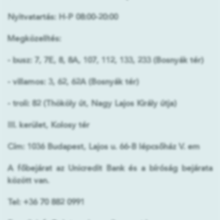
Nyitvatartás:
H-P 08:00-20:00
Megközelítés:
- busz:
7, 7E, 8, 8A, 107, 112, 133, 233 (Bosnyák tér)
- villamos:
3, 62, 62A (Bosnyák tér)
- troli:
82 (Thököly út, Nagy Lajos Király útja)
III. kerület, Kolosy tér
Cím:
1036 Budapest, Lajos u. 66-B lépcsőház V. em
A főbejárat az Unicredit Bank és a bíróság bejárata
között van.
Tel:
+36 70 882 0991