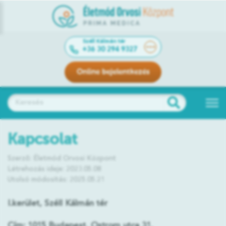
Széll Kálmán tér
+36 30 294 9327
Online bejelentkezés
Kapcsolat
Szerző: Életmód Orvosi Központ
Létrehozás ideje: 2023.05.08
Utolsó módosítás: 2025.05.21
I.kerület, Széll Kálmán tér
Cím:
1015 Budapest, Ostrom utca 31.