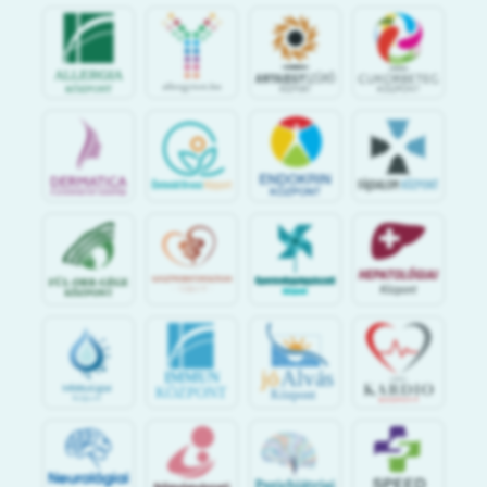
jó
Alvás
IMMUN
KÖZPONT
Központ