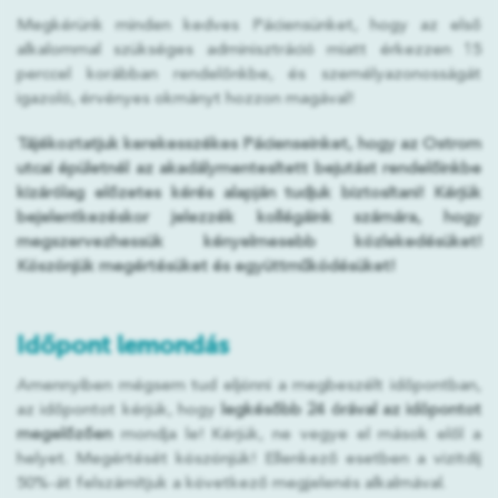
Megkérünk minden kedves Páciensünket, hogy az első
alkalommal szükséges adminisztráció miatt érkezzen 15
perccel korábban rendelőnkbe, és személyazonosságát
igazoló, érvényes okmányt hozzon magával!
Tájékoztatjuk kerekesszékes Pácienseinket, hogy az Ostrom
utcai épületnél az akadálymentesített bejutást rendelőinkbe
kizárólag előzetes kérés alapján tudjuk biztosítani! Kérjük
bejelentkezéskor jelezzék kollégáink számára, hogy
megszervezhessük kényelmesebb közlekedésüket!
Köszönjük megértésüket és együttműködésüket!
Időpont lemondás
Amennyiben mégsem tud eljönni a megbeszélt időpontban,
az időpontot kérjük, hogy
legkésőbb 24 órával az idõpontot
megelőzően
mondja le! Kérjük, ne vegye el mások elől a
helyet. Megértését köszönjük! Ellenkező esetben a vizitdíj
50%-át felszámítjuk a következő megjelenés alkalmával.