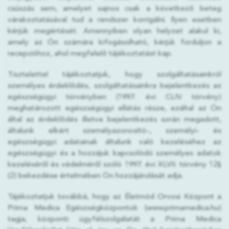
csúszás sem, amelyet sajnos csak a következő beteg
várakoztatásával tud a rendszer korrigálni. Ilyen esetben
kérjük megértését. Amennyiben olyan helyzet alakul ki,
amely az Ön számára kifogásolható, kérjük forduljon a
recepcióhoz, ahol megfelelő tájékoztatást kap.
Tisztelettel tájékoztatjuk, hogy szolgáltatásainkról
személyes érdeklődés, szolgáltatásainkra bejelentkezés az
egészségügyi törvényben (1997. évi CLIV. törvény)
meghatározott egészségügyi ellátás része, ezáltal az Ön
által az érdeklődés illetve bejelentkezés során megadott,
általunk elkért személyazonosító-, személyi- és
egészségügyi adatainak általunk való kezeléséhez az
egészségügyi és a hozzájuk kapcsolódó személyes adatok
kezeléséről és védelméről szóló 1997. évi XLVII. törvény 12§
(2) bekezdése értelmében Ön hozzájárulását adja.
Tájékoztatjuk továbbá, hogy az Életmód Orvosi Központ a
Prima Medica Egészségközpontok (www.primamedica.hu)
tagja, központi ügyfélszolgálatát a Prima Medica