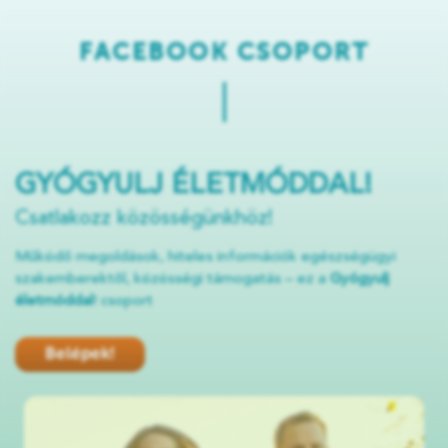
FACEBOOK CSOPORT
GYÓGYULJ ÉLETMÓDDAL!
Csatlakozz közösségünkhöz!
Működő megoldások, hiteles információk egészségügyi
szakemberektől, közösségi támogatás – ez a
Gyógyulj
életmóddal
! csoport
Belépek!