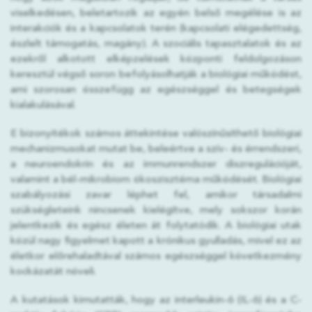
viselkedésen, beletartozik az egyén belső megélése is az
interakciók és a kapcsolatok terén (kapcsolati elégedettség,
észlelt támogatás, magány). A szociális tapasztalatok és az
ezekről alkotott elképzelések központi feldolgozáson
keresztül végső soron befolyásolhatják a biológiai működést,
ami szorosan összefügg az egészséggel és betegségek
kialakulásával.
E bizonyítékok számos áttekintése valószínűsíthető biológiai
mechanizmusokat mutat be, beleértve a szív- és érrendszeri,
a neuroendokrin és az immunrendszer diszregulációját,
valamint a bél-mikrobiom ökoszisztéma működését. Biológiai
szabályozási zavar léphet fel, amikor társadalmi
szükségleteink nincsenek kielégítve, mely sokszor korán
jelentkezik és egész életen át folytatódik. A biológiai utak
közül nagy figyelmet kapott a krónikus gyulladás, mivel ez az
életkor előrehaladtával számos egészséggel következmény
kockázatát növeli.
A kutatások kimutatták, hogy az interleukin-6 (IL-6) és a C-