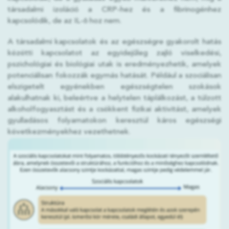
társadalmi izoláció a CRP-hez és a fibrinogénhez
kapcsolódik, de az IL-6 hoz nem.
A társadalmi kapcsolatok és az egészségre gyakorolt hatás
közötti kapcsolatot az egyidejűleg zajló viselkedési,
pszichológiai és biológiai utak is eredményezhetik, amelyek
potenciálisan fokozzák egymás hatását. Például a szociálisan
elszigetelt egyénekben egészségtelen szokások
alakulhatnak ki, beleértve a helytelen táplálkozást, a túlzott
alkoholfogyasztást és a csökkent fizikai aktivitást, amelyek
gyulladásos folyamatokon keresztül káros egészségi
következményekhez vezethetnek.