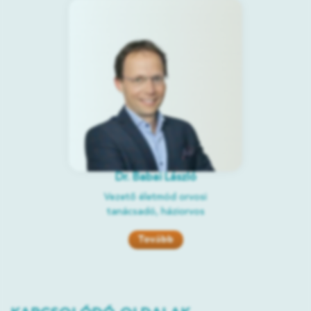
Dr. Babai László
Vezető életmód orvosi
tanácsadó, háziorvos
Tovább