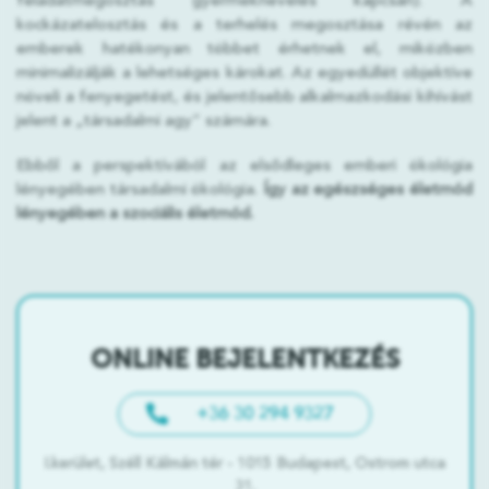
feladatmegosztás gyermeknevelés kapcsán). A
kockázatelosztás és a terhelés megosztása révén az
emberek hatékonyan többet érhetnek el, miközben
minimalizálják a lehetséges károkat. Az egyedüllét objektíve
növeli a fenyegetést, és jelentősebb alkalmazkodási kihívást
jelent a „társadalmi agy” számára.
Ebből a perspektívából az elsődleges emberi ökológia
lényegében társadalmi ökológia.
Így az egészséges életmód
lényegében a szociális életmód.
ONLINE BEJELENTKEZÉS
+36 30 294 9327
I.kerület, Széll Kálmán tér - 1015 Budapest, Ostrom utca
31.