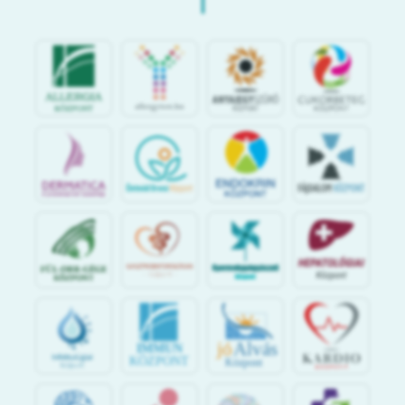
jó
Alvás
IMMUN
KÖZPONT
Központ