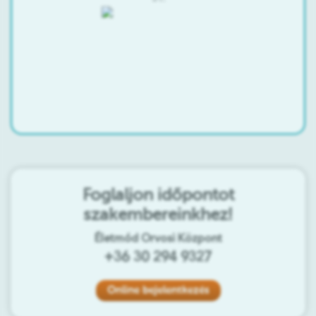
Foglaljon időpontot
szakembereinkhez!
Életmód Orvosi Központ
+36 30 294 9327
Online bejelentkezés