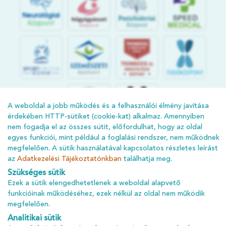
S
POR
T
O
R
V
OS
I
KÖ
ZPON
T
A weboldal a jobb működés és a felhasználói élmény javítása
érdekében HTTP-sütiket (cookie-kat) alkalmaz. Amennyiben
nem fogadja el az összes sütit, előfordulhat, hogy az oldal
egyes funkciói, mint például a foglalási rendszer, nem működnek
megfelelően. A sütik használatával kapcsolatos részletes leírást
az
Adatkezelési Tájékoztatónkban
találhatja meg.
Szükséges sütik
ÁSZF
Ezek a sütik elengedhetetlenek a weboldal alapvető
funkcióinak működéséhez, ezek nélkül az oldal nem működik
ADATKEZELÉSI TÁJÉKOZTATÓ
megfelelően.
ADATVÉDELMI TÁJÉKOZTATÓ
Analitikai sütik