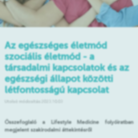
Az egészséges életmód
szociális életmód - a
társadalmi kapcsolatok és az
egészségi állapot közötti
létfontosságú kapcsolat
Utolsó módosítás:2023.10.03
Összefoglaló a Lifestyle Medicine folyóiratban
megjelent szakirodalmi áttekintésről