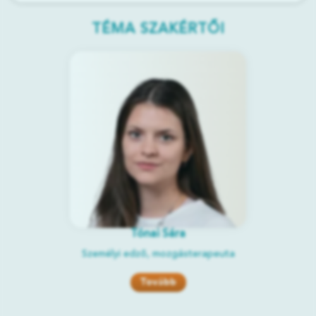
TÉMA SZAKÉRTŐI
Tónai Sára
Személyi edző, mozgásterapeuta
Tovább