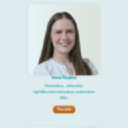
Imre Noémi
Dietetikus, okleveles
táplálkozástudományi szakember
MSc
Tovább