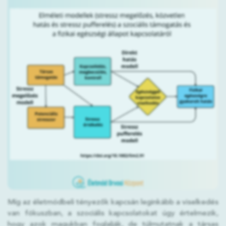
Míg az életmódbeli tényezők kapcsán leginkább a viselkedés
van fókuszban, a szociális kapcsolatokat úgy értelmezik,
hogy azok magukban foglalják, de túlmutatnak a társas