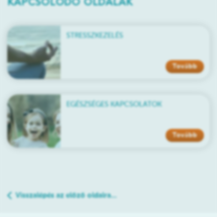
KAPCSOLÓDÓ OLDALAK
STRESSZKEZELÉS
Tovább
EGÉSZSÉGES KAPCSOLATOK
Tovább
Visszalépés az előző oldalra...