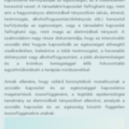
kapcsolatok befolyásolják az egészséget, az a viselkedésen
keresztül vezet. A társadalmi kapcsolat felfogható úgy, mint
ami a hagyományos életmódbeli tényezőkön (alvás, étrend,
testmozgás, alkoholfogyasztás/dohányzás stb.) keresztül
befolyásolja az egészséget, vagy a társadalmi kapcsolat
felfogható úgy, mint maga az életmódbeli tényező. A
szakirodalom nagy része dokumentálja, hogy az intenzívebb
szociális élet hogyan kapcsolódik az egészséget elősegítő
viselkedéshez, beleértve a több testmozgást, a kevesebb
dohányzást vagy alkoholfogyasztást, a jobb alvásminőséget
és a krónikus betegséggel élők fokozottabb
együttműködését a terápiás módszerekkel.
Annak ellenére, hogy szilárd bizonyítékok mutatkoznak a
szociális kapcsolat és az egészséggel kapcsolatos
magatartások összefüggésére, a legtöbb epidemiológiai
tanulmány az életmódbeli tényezőket ellenőrzi, amelyek a
szociális kapcsolat és az egészség közötti független
összefüggésekre utalnak.