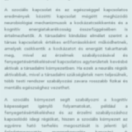
A szociális kapcsolat és az egészséggel kapcsolatos
eredmények közötti kapcsolat mögött meghúzódó
neurobiológiai mechanizmusok a kockázatcsökkentés és a
kognitív energiatakarékosság összefüggésében is
értelmezhetők. A társadalmi kiindulási elmélet szerint a
társas kapcsolatok értékes erőforrásokként működhetnek,
amelyek csökkentik a kockázatot és energiát takarítanak
meg, mivel az érzelmek szabályozásával és
fenyegetésértékelésével kapcsolatos agyterületek kevésbé
aktívak a társadalmi környezetben. Ha ezek a neurális régiók
aktívabbak, mivel a társadalmi szükségletek nem teljesülnek,
több testi rendszer szabályozási zavara rosszabb fizikai és
mentális egészséghez vezethet.
A szociális környezet segít szabályozni a kognitív
képességet igénylő folyamatokat, például a
fenyegetésértékeléshez és az érzelmi szabályozáshoz
kapcsolódó idegi régiókat, hiszen a szociális környezet az
egyénre ható terhelés megosztását is jelenti (pl.