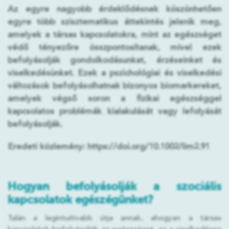
Az egyre nagyobb érdeklődésnek köszönhetően
egyre több szisztematikus áttekintés jelenik meg,
amelyek a társas kapcsolatokra, mint az egészséget
védő tényezőre összpontosítanak, mivel ezek
befolyásolják gondolkodásunkat, érzéseinket és
viselkedésünket. Ezek a pszichológiai és viselkedési
változások befolyásolhatnak bizonyos biomarkereket,
amelyek végső soron a fizikai egészséggel
kapcsolatos problémák kialakulását vagy lefolyását
befolyásolják.
Eredeti közlemény: https://doi.org/10.1002/lim2.91
Hogyan befolyásolják a szociális
kapcsolatok egészégünket?
Talán a legintuitívabb útja annak, ahogyan a társas