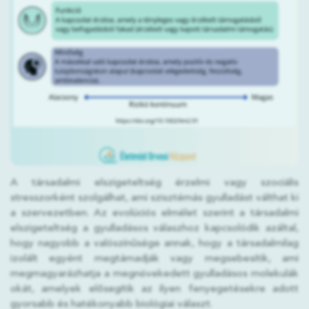
A társadalmi elszigeteltség érzelmi vagy szociális
stresszorként szolgálhat, ami szisztémás gyulladást válthat ki
a szervezetben. Az evolúciós elmélet szerint a társadalmi
elszigeteltség a gyulladásos válaszhoz kapcsolódik azáltal,
hogy nagyobb a valószínűsége annak, hogy a társadalmilag
izolált egyént megtámadják vagy megsebesítik, ami
megmagyarázhatja a megnövekedett gyulladásos molekulák
okát, amelyek elősegítik az ilyen fenyegetésekre adott
gyorsabb és hatékonyabb biológiai választ.