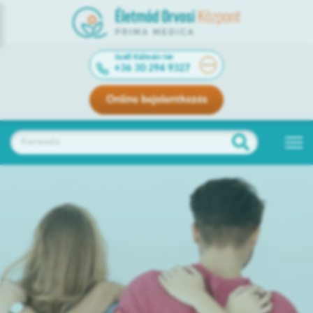
Széll Kálmán tér
+36 30 294 9327
Online bejelentkezés