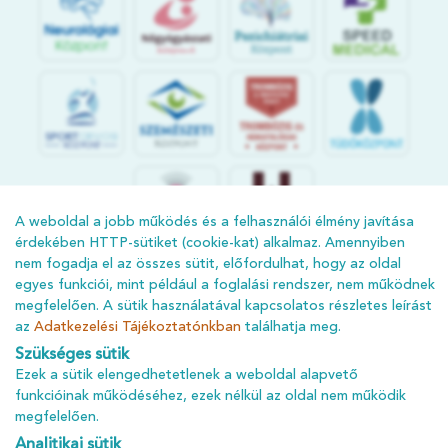
S
POR
T
O
R
V
OS
I
KÖ
ZPON
T
A weboldal a jobb működés és a felhasználói élmény javítása
érdekében HTTP-sütiket (cookie-kat) alkalmaz. Amennyiben
nem fogadja el az összes sütit, előfordulhat, hogy az oldal
egyes funkciói, mint például a foglalási rendszer, nem működnek
megfelelően. A sütik használatával kapcsolatos részletes leírást
az
Adatkezelési Tájékoztatónkban
találhatja meg.
Szükséges sütik
ÁSZF
Ezek a sütik elengedhetetlenek a weboldal alapvető
ADATKEZELÉSI TÁJÉKOZTATÓ
funkcióinak működéséhez, ezek nélkül az oldal nem működik
megfelelően.
ADATVÉDELMI TÁJÉKOZTATÓ
Analitikai sütik