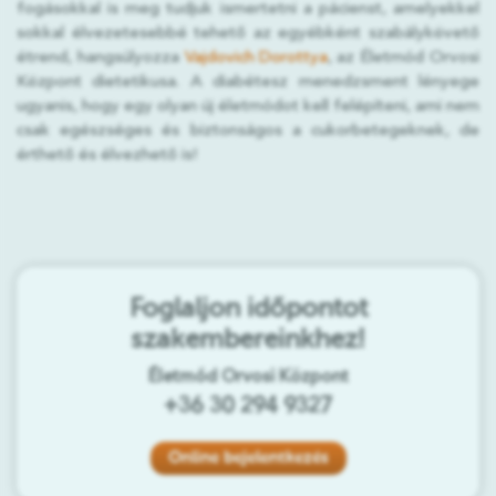
fogásokkal is meg tudjuk ismertetni a pácienst, amelyekkel
sokkal élvezetesebbé tehető az egyébként szabálykövető
étrend, hangsúlyozza
Vajdovich Dorottya
, az Életmód Orvosi
Központ dietetikusa. A diabétesz menedzsment lényege
ugyanis, hogy egy olyan új életmódot kell felépíteni, ami nem
csak egészséges és biztonságos a cukorbetegeknek, de
érthető és élvezhető is!
Foglaljon időpontot
szakembereinkhez!
Életmód Orvosi Központ
+36 30 294 9327
Online bejelentkezés