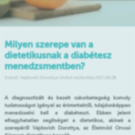
Milyen szerepe van a
dietetikusnak a diabétesz
menedzsmentben?
Szerző: Vajdovich Dorottya
Utolsó módosítás:2023.06.08
A diagnosztizált és kezelt cukorbetegség komoly
tudatosságot igényel az érintettektől, tulajdonképpen
menedzselni kell a diabéteszt. Ebben jelent
elhagyhatatlan segítséget a dietetikus, akinek a
szerepéről Vajdovich Dorottya, az Életmód Orvosi