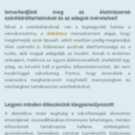
Ismerkedjünk meg az élelmiszerek
szénhidráttartalmával és az adagok méreteivel!
Mivel a szénhidrátoknak van a legnagyobb hatása a
vércukorszintre, a
diabétesz
menedzsment alapja, hogy
megismerjük azok típusait, adott esetben pedig megtanuljuk
őket számolni is. Különösen azoknak életfontosságú ez a
tudás, akik maguk adagolják az inzulint. Annak is érdemes
utánajárni, mekkora az egyes élelmiszerekből, ételekből egy
adag, és követni kell a gondos étkezéstervezést, aki nem
inzulinfüggő cukorbeteg. Fontos, hogy étrendünk a
számunkra meghatározott megfelelő mennyiségben és
minőségben tartalmazzon szénhidrátokat.
Legyen minden étkezésünk kiegyensúlyozott!
A dietetikus óriási segítség a cukorbetegek élvezetes
étrendjének összeállításában.Amennyire lehetséges, minden
étkezésnek tartalmaznia kellene zöldségeket,
gyümölcsöket, fehérjéket, zsírokat, keményítőt. Különösen