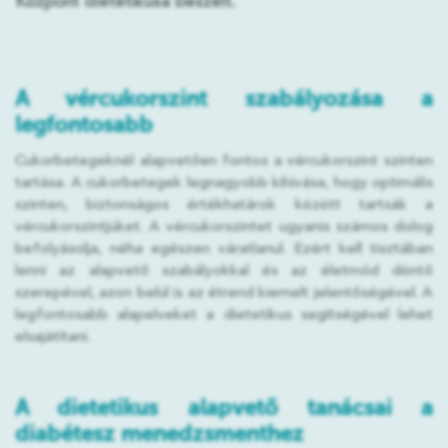
Központ dietetikusa beszélt.
A vércukorszint szabályozása a
legfontosabb
Cukorbetegeknél alapvetően fontos a vércukorszint szinten
tartása. A cukorbetegek legnagyobb kihívása, hogy optimális
szinten, biztonságos értékhatárok között tartsák a
vércukorszintjüket. A vércukorszintet ugyanis számos dolog
befolyásolja, néha egészen váratlanul. Ezért kell tisztában
lenni az alapvető szabályokkal és az életmód döntő
szerepével, azon belül is az étrend kiemelt jelentőségével. A
legfontosabb alapelveket a dietetikus segítségével lehet
elsajátítani.
A dietetikus alapvető tanácsai a
diabétesz menedzsmenthez