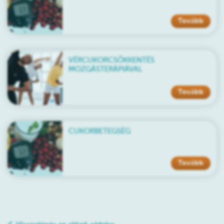
Tovább
VÉRCUKORCSÖKKENTÉS
MOZGÁSTERÁPIÁVAL
Tovább
CUKORBETEGSÉG
Tovább