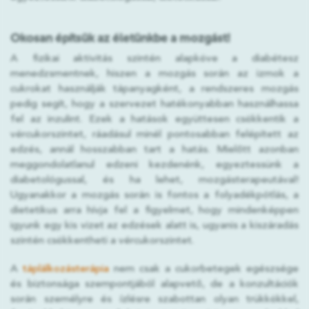
Okosan építsük az életünkbe a mozgást!
A fizikai aktivitás szintén alapköve a diabétesz
menedzsmentnek, hiszen a mozgás során az izmok a
cukrokat használják tápanyagként, a rendszeres mozgás
pedig segít, hogy a szervezet hatékonyabban használhassa
fel az inzulint. Ezek a hatások együttesen csökkentik a
vércukorszintet, ráadásul minél pontosabban felépített az
edzés, annál hosszabban tart a hatás. Mielőtt azonban
meggondolatlanul edzeni kezdenénk, egyeztessünk a
diabetológussal, és ha lehet, mozgásterapeutával!
Ugyanakkor a mozgás során is fontos a folyadékpótlás, a
dietetikus arra hívja fel a figyelmet, hogy mindenképpen
igyunk egy kis vizet az edzések alatt is, ugyanis a kiszáradás
szintén csökkentheti a vércukorszintet.
A
táplálkozásterápia
nem csak a cukorbetegek egészsége
és biztonsága szempontjából alapvető, de a konzultációk
során személyre és ízlésre szabottan olyan trükkökkel,