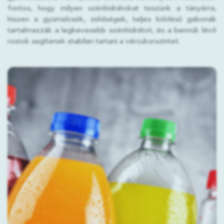
fontos, hogy milyen szénhidrátokat teszünk a tányérra,
hiszen a gyümölcsök, zöldségek, teljes kiőrlésű gabonák
tartalmazzák a legkevesebb szénhidrátot, és a bennük lévő
rostok segítenek stabilan tartani a vércukorszintet.