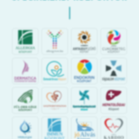
jó
Alvás
IMMUN
KÖZPONT