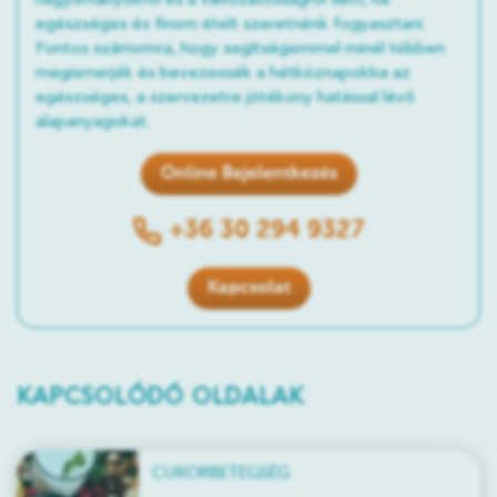
hagyományokról és a változatosságról sem, ha
egészséges és finom ételt szeretnénk fogyasztani.
Fontos számomra, hogy segítségemmel minél többen
megismerjék és bevezessék a hétköznapokba az
egészséges, a szervezetre jótékony hatással lévő
alapanyagokat.
Online Bejelentkezés
+36 30 294 9327
Kapcsolat
KAPCSOLÓDÓ OLDALAK
CUKORBETEGSÉG