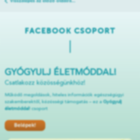
Visszalépés az előző oldalra...
FACEBOOK CSOPORT
GYÓGYULJ ÉLETMÓDDAL!
Csatlakozz közösségünkhöz!
Működő megoldások, hiteles információk egészségügyi
szakemberektől, közösségi támogatás – ez a
Gyógyulj
életmóddal
! csoport
Belépek!