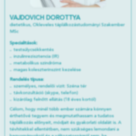
VAJDOVICH DOROTTYA
dietetikus, Okleveles táplálkozástudományi Szakember
MSc
Specialitások:
testsúlycsökkentés
inzulinrezisztencia (IR)
metabolikus szindróma
magas koleszterinszint kezelése
Rendelés típusa:
személyes, rendelői vizit: Széna tér
távkonzultáció (skype, telefon)
kizárólag felnőtt ellátás (18 éves kortól)
Célom, hogy minél több ember számára könnyen
érthetővé tegyem és megmutathassam a tudatos
táplálkozás előnyeit, módjait és gyakorlati oldalát is. A
tévhitekkel ellentétben, nem szükséges lemondani a