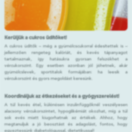
Kerüljük a cukros üdítőket!
A cukros üdítők – még a gyümölcscukorral édesítettek is –
jellemzően rengeteg kalóriát, és kevés tápanyagot
tartalmaznak, így hatásukra gyorsan felszökhet a
vércukorszint. Egy esetben azonban jól jöhetnek, akár
gyümölcslevek, sportitalok formájában: ha leesik a
vércukorszint és gyors megoldást keresünk.
Koordináljuk az étkezéseket és a gyógyszerelést!
A túl kevés étel, különösen inzulinfüggőknél veszélyesen
alacsony vércukorszintet, hypoglikémiát okozhat, míg a túl
sok evés miatt kiugorhatnak az értékek. Ahhoz, hogy
megtanuljuk a jó beosztást és adagolást, fontos, hogy
egyeztessünk diabetológussal, dietetikussal!