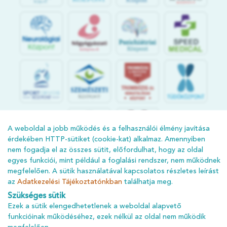
Központ
S
POR
T
O
R
V
OS
I
KÖ
ZPON
T
A weboldal a jobb működés és a felhasználói élmény javítása
érdekében HTTP-sütiket (cookie-kat) alkalmaz. Amennyiben
nem fogadja el az összes sütit, előfordulhat, hogy az oldal
egyes funkciói, mint például a foglalási rendszer, nem működnek
megfelelően. A sütik használatával kapcsolatos részletes leírást
az
Adatkezelési Tájékoztatónkban
találhatja meg.
Szükséges sütik
Ezek a sütik elengedhetetlenek a weboldal alapvető
ÁSZF
funkcióinak működéséhez, ezek nélkül az oldal nem működik
ADATKEZELÉSI TÁJÉKOZTATÓ