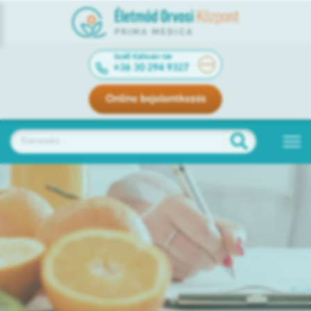
Széll Kálmán tér
+36 30 294 9327
Online bejelentkezés