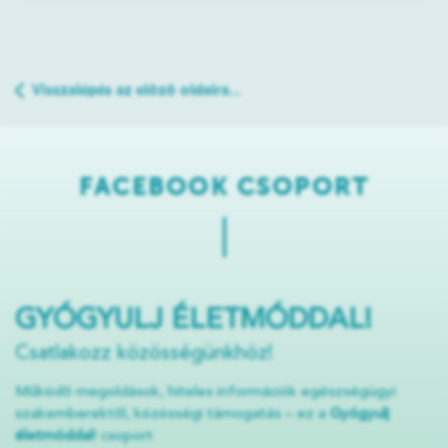
Visszalépés az előző oldalra...
FACEBOOK CSOPORT
GYÓGYULJ ÉLETMÓDDAL!
Csatlakozz közösségünkhöz!
Működő megoldások, hiteles információk egészségügyi
szakemberektől, közösségi támogatás – ez a
Gyógyulj
életmóddal
! csoport