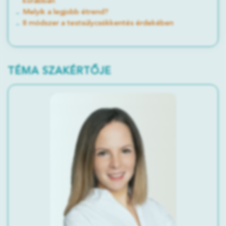
korábban
Melyik a legjobb étrend?
8 módszer a testsúlycsökkentés érdekében
TÉMA SZAKÉRTŐJE