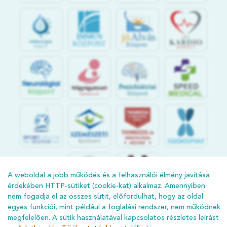
jó
Alvás
IMMUN
KÖZPONT
Központ
S
POR
T
O
R
V
OS
I
KÖ
ZPON
T
A weboldal a jobb működés és a felhasználói élmény javítása
érdekében HTTP-sütiket (cookie-kat) alkalmaz. Amennyiben
nem fogadja el az összes sütit, előfordulhat, hogy az oldal
egyes funkciói, mint például a foglalási rendszer, nem működnek
megfelelően. A sütik használatával kapcsolatos részletes leírást