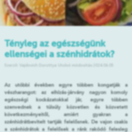
Tényleg az egészségünk
ellenségei a szénhidrátok?
Szerző: Vajdovich Dorottya
Utolsó módosítás:2024.06.05
Az utóbbi években egyre többen kongatják a
vészharangot: az elhízás-járvány nagyon komoly
egészségi kockázatokkal jár, egyre többen
szenvednek a túlsúly közvetlen és közvetett
következményeitől, amiért gyakran a
szénhidrátbevitelt tartják felelősnek. De vajon csakis
a szénhidrátok a felelősek a ránk rakódó felesleg