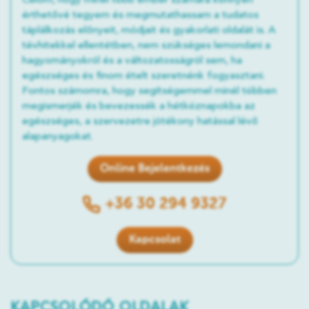
Célom, hogy minél több ember számára könnyen
érthetővé tegyem és megmutathassam a tudatos
táplálkozás előnyeit, módjait és gyakorlati oldalát is. A
tévhitekkel ellentétben, nem szükséges lemondani a
hagyományokról és a változatosságról sem, ha
egészséges és finom ételt szeretnénk fogyasztani.
Fontos számomra, hogy segítségemmel minél többen
megismerjék és bevezessék a hétköznapokba az
egészséges, a szervezetre jótékony hatással lévő
alapanyagokat.
Online Bejelentkezés
+36 30 294 9327
Kapcsolat
KAPCSOLÓDÓ OLDALAK