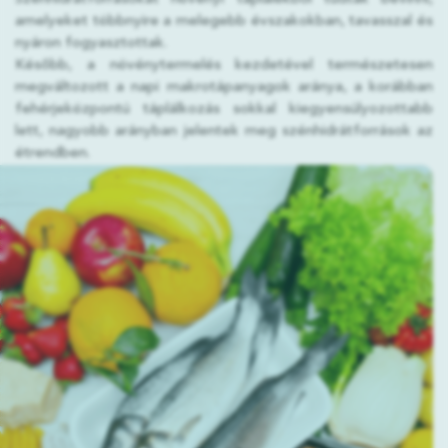
amelyeket többnyire a melegebb évszakokban, tavasszal és
nyáron fogyasztottak.
Később, a növénytermelés kezdetével természetesen
megváltozott a napi makrotápanyagok aránya, a korábban
fehérjeközpontú táplálkozás sokkal kiegyensúlyozottabb
lett, nagyobb arányban jelentek meg szénhidrátforrások az
étrendben.