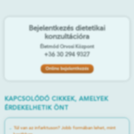
Bejelentkezés dietetikai
konzultációra
Életmód Orvosi Központ
+36 30 294 9327
Online bejelentkezés
KAPCSOLÓDÓ CIKKEK, AMELYEK
ÉRDEKELHETIK ÖNT
Túl van az infarktuson? Jobb formában lehet, mint