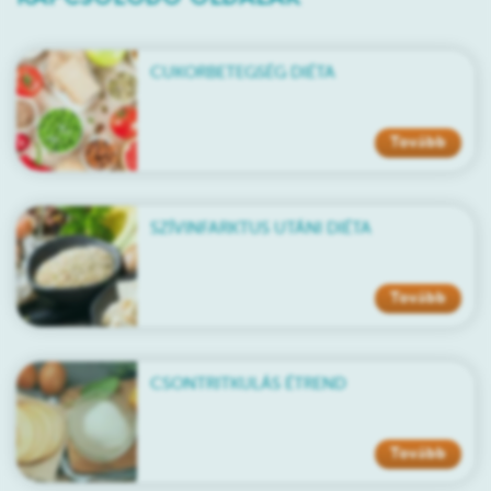
CUKORBETEGSÉG DIÉTA
Tovább
SZÍVINFARKTUS UTÁNI DIÉTA
Tovább
CSONTRITKULÁS ÉTREND
Tovább