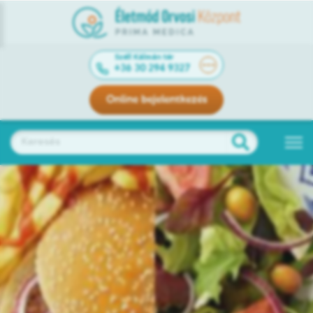
Széll Kálmán tér
+36 30 294 9327
Online bejelentkezés