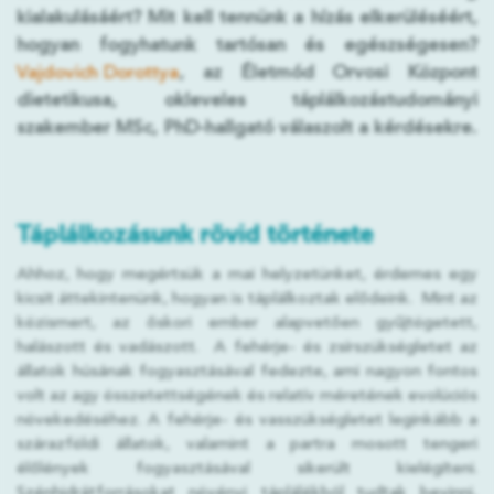
kialakulásáért? Mit kell tennünk a hízás elkerüléséért,
hogyan fogyhatunk tartósan és egészségesen?
Vajdovich Dorottya
, az Életmód Orvosi Központ
dietetikusa, okleveles táplálkozástudományi
szakember MSc, PhD-hallgató válaszolt a kérdésekre.
Táplálkozásunk rövid története
Ahhoz, hogy megértsük a mai helyzetünket, érdemes egy
kicsit áttekintenünk, hogyan is táplálkoztak elődeink. Mint az
közismert, az őskori ember alapvetően gyűjtögetett,
halászott és vadászott. A fehérje- és zsírszükségletet az
állatok húsának fogyasztásával fedezte, ami nagyon fontos
volt az agy összetettségének és relatív méretének evolúciós
növekedéséhez. A fehérje- és vasszükségletet leginkább a
szárazföldi állatok, valamint a partra mosott tengeri
élőlények fogyasztásával sikerült kielégíteni.
Szénhidrátforrásokat növényi táplálékból tudtak bevinni,