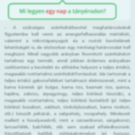
- A szükséges szénhidrátbevitel meghatározásánál
figyelembe kell venni az energiafelhasználás mértékét,
valamint a mikrotápanyagok és a rostok bevitelének
lehetőségét is, de elsősorban egy minőségi határvonalat kell
meghúzni. Minél nagyobb arányban finomított szénhidrátot
tartalmaz egy termék, annál jobban érdemes arányaiban
csökkenteni a bevitelét és előtérbe helyezni a teljes értékű,
magasabb rosttartalmú szénhidrátforrásokat. Ide tartoznak a
teljes értékű gabonaféléket tartalmazó élelmiszerek, mint a
barna köretek (pl. bulgur, barna rizs, basmati rizs, quinoa,
hajdina, zabrizs, árpagyöngy, teljes kiőrlésű tészták), a
magasabb rosttartalmú, teljes kiőrlésű lisztekből (pl. teljes
kiőrlésű búzaliszt, zabliszt, tönkölybúzaliszt, barna rizsliszt,
stb.) készült pékáruk, a zabpehely, rozspehely. Mindezek
mellett a hüvelyesekről, mint a csicseriborsó, sárgaborsó,
lencsefélék, babfélék, stb. sem szabad elfeledkeznünk.
Készíthetünk belőlük zöldségkrémeket (pl. humusz,