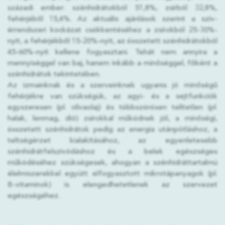
századi ember: szénhidrátokból 51,8%, zsírból 32,8%,
fehérjéből 15,4%. Az aktuális ajánlások szerint a szív-
érrendszeri kockázat csökkentéséhez a zsírokból 25-30%-
nyit, a fehérjékből 15-20%-nyit, az összetett szénhidrátokból
45-60%-nyit kellene fogyasztani. Tehát nem annyira a
mennyiséggel van baj, hanem inkább a minőséggel, főként a
szénhidrátok tekintetében.
Az izmainknak és a szerveinknek ugyanis jó minőségű
fehérjékre van szükségük, az agyi- és a sejtfunkciók
egyszeresen (pl. olívaolaj) és többszörösen telítetlen (pl.
halak, lenmag, dió) zsírokkal működnek jól, a minőségi,
összetett szénhidrátok pedig az energia utánpótláshoz, a
teltségérzet kialakításához, az egyenletesebb
szénhidrátfelszívódáshoz és a belek egészséges
működéséhez szükségesek, ahogyan a szénhidráttartalmú
élelmiszerekkel együtt elfogyasztott mikrotápanyagok (pl.
B-vitaminok) is elengedhetetlenek az szervezet
egészségéhez.