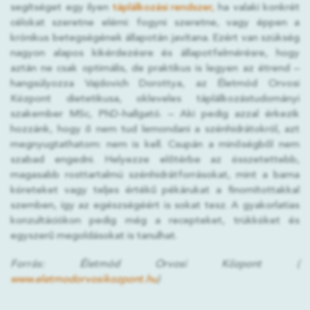
segítséget egy ilyen
táplálkozási rendszer,
ha valaki konkrét
célokat szeretne elérni: fogyni szeretne, vagy éppen a
krónikus betegségének állapotán javítana. Ezért van szükség
nagyon alapos kikérdezésre és állapotfelmérésre, hogy
aztán ne csak optimális, de praktikus is legyen az étrend –
hangsúlyozza Vajdovich Dorottya, az Életmód Orvosi
Központ dietetikusa, okleveles táplálkozástudományi
szakember MSc, PhD-hallgató. – Aki pedig azzal érkezik
hozzánk, hogy ő nem tud lemondani a szénhidrátokról, azt
megnyugtathatom: nem is kell. Csupán a minőségből nem
szabad engedni. Helyezze előtérbe az összetettebb,
magasabb rosttartalmú szénhidrátforrásokat, mint a barna
köreteket vagy teljes értékű pékárukat a finomítottakkal
szemben, így az egészségéért is sokat tesz. A gyakorlatias
konzultációkon pedig még a recepteket, trükköket és
egyszerű megoldásokat is tanulhat.
Forrás: Életmód Orvosi Központ (
www.eletmodorvosikozpont.hu
)