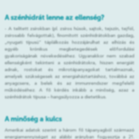
A szénhidrát lenne az ellenség?
- A telített zsírokban (pl. zsíros húsok, sajtok, tejszín, tejföl,
zsírosabb felvágottak), finomított szénhidrátokban gazdag,
„nyugati típusú” táplálkozás hozzájárulhat az elhízás és
egyéb krónikus megbetegedések előfordulási
gyakoriságának növekedéséhez. Ugyanakkor nem szabad
ellenségként tekinteni a szénhidrátokra, hiszen energiát
adnak, rostokat és mikrotápanyagokat tartalmaznak,
amelyek szükségesek az energiaháztartáshoz, továbbá az
anyagcsere, a belek és az immunrendszer megfelelő
működéséhez. A fő kérdés inkább a minőség, azaz a
szénhidrátok típusa – hangsúlyozza a dietetikus.
A minőség a kulcs
Amerikai adatok szerint a három fő tápanyagból származó
energiamennyiséget az alábbi arányban fogyasztja a 21.