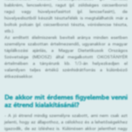
babkrém, lencsekrém), ragut (pl. zöldséges csicseriborsó
ragu) vagy hüvelyesfasírtot (pl. lencsefasírt), de
hüvelyeslisztből készült tésztafélék is megtalálhatók már a
boltok polcain (pl. csicseriborsó tészta, vöröslencse tészta,
stb.).
Az említett élelmiszerek beviteli aránya minden esetben
személyre szabottan értelmezendő, ugyanakkor a magyar
táplálkozási ajánlás, a Magyar Dietetikusok Országos
Szövetsége (MDOSZ) által megalkotott OKOSTÁNYÉR
értelmében a tányérunk kb. 1/3-án helyezkedjen el
valamilyen teljes értékű szénhidrátforrás a különböző
étkezésekkor.
De akkor mit érdemes figyelembe venni
az étrend kialakításánál?
- A jó étrend mindig személyre szabott, ami nem csak azt
jelenti, hogy az állapothoz, a célokhoz és a lehetőségekhez
igazodik, de az ízléshez is. Különösen akkor jelenthet nagy