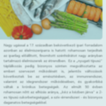
Nagy ugással a 17. században bekövetkező ipari forradalom
azonban az élelmiszeriparra is hatott: rohamosan terjedtek
az iparilag előállított, finomított szénhidrátot nagy arányban
tartalmazó élelmiszerek az étrendben. Ez a „nyugati típusú”
táplálkozás pedig bizonyos szinten megváltoztatta az
emberi szervezet működését is, jelentős változások
következtek be az emésztésben, az immunrendszer,
valamint az idegrendszer működésében, és gyakoribbá
váltak a krónikus betegségek. Az elmúlt 50 évben
rohamosan nőtt az elhízás aránya, „kéz a kézben járva” a 2-
es típusú cukorbetegséggel, a szív-érrendszeri - és bizonyos
daganatos betegségekkel.