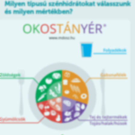
Milyen típusú szénhidrátokat válasszunk
és milyen mértékben?