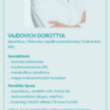
VAJDOVICH DOROTTYA
dietetikus, Okleveles táplálkozástudományi Szakember
MSc
Specialitások:
testsúlycsökkentés
inzulinrezisztencia (IR)
metabolikus szindróma
magas koleszterinszint kezelése
Rendelés típusa:
személyes, rendelői vizit: Széna tér
távkonzultáció (skype, telefon)
kizárólag felnőtt ellátás (18 éves kortól)