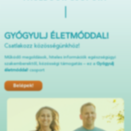
GYÓGYULJ ÉLETMÓDDAL!
Csatlakozz közösségünkhöz!
Működő megoldások, hiteles információk egészségügyi
szakemberektől, közösségi támogatás – ez a
Gyógyulj
életmóddal
! csoport
Belépek!