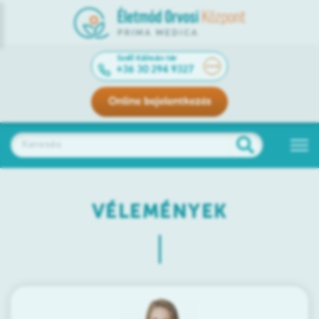
Széll Kálmán tér
+36 30 294 9327
Online bejelentkezés
VÉLEMÉNYEK