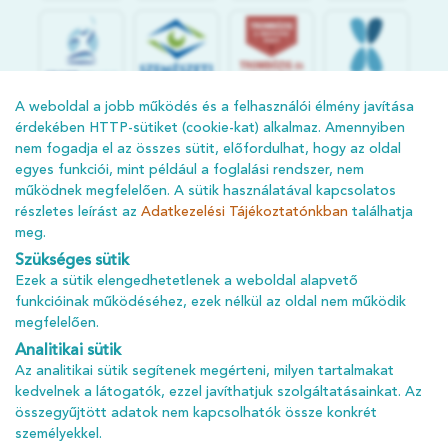
S
POR
T
O
R
V
OS
I
KÖ
ZPON
T
A weboldal a jobb működés és a felhasználói élmény javítása
érdekében HTTP-sütiket (cookie-kat) alkalmaz. Amennyiben
nem fogadja el az összes sütit, előfordulhat, hogy az oldal
egyes funkciói, mint például a foglalási rendszer, nem
működnek megfelelően. A sütik használatával kapcsolatos
részletes leírást az
Adatkezelési Tájékoztatónkban
találhatja
meg.
Szükséges sütik
Ezek a sütik elengedhetetlenek a weboldal alapvető
ÁSZF
funkcióinak működéséhez, ezek nélkül az oldal nem működik
megfelelően.
ADATKEZELÉSI TÁJÉKOZTATÓ
Analitikai sütik
ADATVÉDELMI TÁJÉKOZTATÓ
Az analitikai sütik segítenek megérteni, milyen tartalmakat
IMPRESSZUM
kedvelnek a látogatók, ezzel javíthatjuk szolgáltatásainkat. Az
összegyűjtött adatok nem kapcsolhatók össze konkrét
KARRIER
személyekkel.