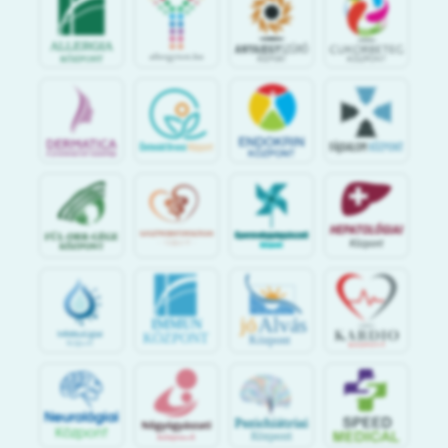
jó
Alvás
IMMUN
KÖZPONT
Központ