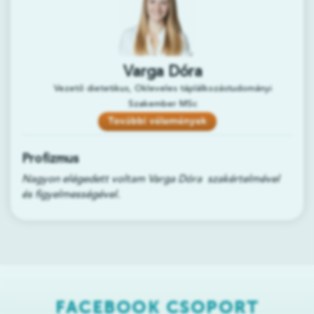
Varga Dóra
Vezető dietetikus, Okleveles táplálkozástudományi
Szakember MSc
További vélemények
Profizmus
Nagyon elégedett voltam Varga Dóra szakértelmével
és figyelmességével.
FACEBOOK CSOPORT